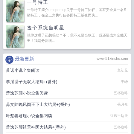
一号特工
一号特工简介emspemsp关于一号特工陆轩，国家安全局一名S
级特工，在金三角执行任务因特工叛变而失...
捡个系统当明星
就你这嗓子还想唱歌？不，我不光要当歌王，我还要成为全能天
王！我是分割线...
最新更新
www.51xinshu.com
萧诺小说全集阅读
鱼初见
李湛世子无双大结局+(番外)
宁峥
萧逸苏颜小说全集阅读
五杯咖啡
苏文陆晚风阎王下山大结局+(番外)
苍月夜
叶楚姜君瑶小说全集阅读
红透半边天
萧逸苏颜镇天神医大结局+(番外)
五杯咖啡