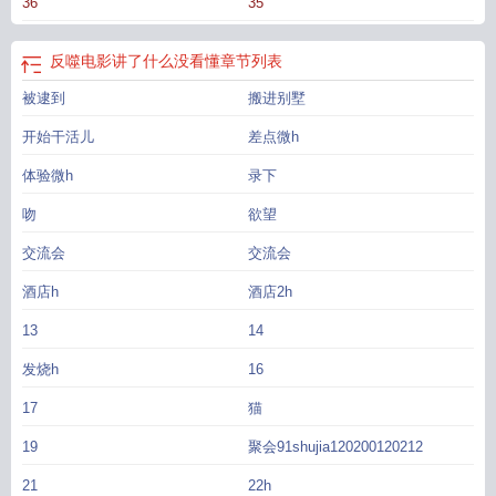
36
35
反噬电影讲了什么没看懂
章节列表
被逮到
搬进别墅
开始干活儿
差点微h
体验微h
录下
吻
欲望
交流会
交流会
酒店h
酒店2h
13
14
发烧h
16
17
猫
19
聚会91shujia120200120212
21
22h