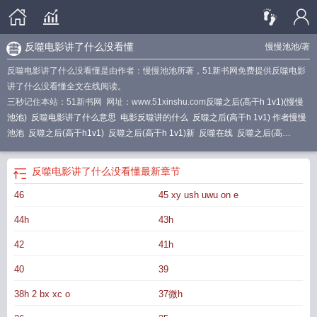
反噬电影讲了什么没看懂
慢慢池池
/著
反噬电影讲了什么没看懂是由作者：慢慢池池所著，51新书网免费提供反噬电影
讲了什么没看懂全文在线阅读。
三秒记住本站：51新书网 网址：www.51xinshu.com
反噬之后(高干h 1v1)(慢慢
池池)
反噬电影讲了什么意思
电影反噬讲的什么
反噬之后(高干h 1v1) 作者慢慢
池池
反噬之后(高干h1v1)
反噬之后(高干h 1v1)新
反噬在线
反噬之后(高
干)1v1
反噬之后(高干)
反噬之后(高干h 1v1)完整版
反噬之后(高干h1v1)作者慢
慢池池
反噬之后高干h1v1许纯徐敬洲
反噬之后(高干h1v1)(慢慢池池)最新章
反噬电影讲了什么没看懂
最新章节
节
反噬全文阅读
反噬电影讲了什么没看懂
反噬之后(高干h1v1)_
反噬很彻
46
45 xy ush uwu on e
底
反噬by我比
反噬po18
反噬的后果
44h
43h
42
41h
40
39
38h 2 bx xc o
37微h