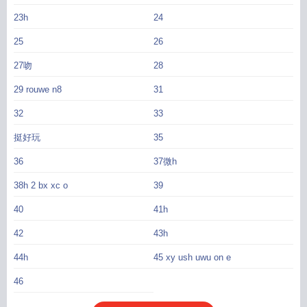
23h
24
25
26
27吻
28
29 rouwe n8
31
32
33
挺好玩
35
36
37微h
38h 2 bx xc o
39
40
41h
42
43h
44h
45 xy ush uwu on e
46