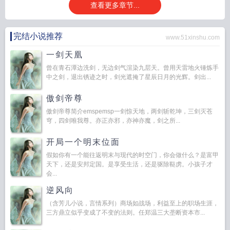
查看更多章节...
完结小说推荐
www.51xinshu.com
一剑天凰
曾在青石潭边洗剑，无边剑气渲染九层天。曾用天雷地火锤炼手
中之剑，退出锈迹之时，剑光遮掩了星辰日月的光辉。剑出...
傲剑帝尊
傲剑帝尊简介emspemsp一剑惊天地，两剑斩乾坤，三剑灭苍
穹，四剑唯我尊。亦正亦邪，亦神亦魔，剑之所...
开局一个明末位面
假如你有一个能往返明末与现代的时空门，你会做什么？是富甲
天下，还是安邦定国。是享受生活，还是驱除鞑虏。小孩子才
会...
逆风向
（含芳儿小说，言情系列）商场如战场，利益至上的职场生涯，
三方鼎立似乎变成了不变的法则。任郑温三大垄断资本市...