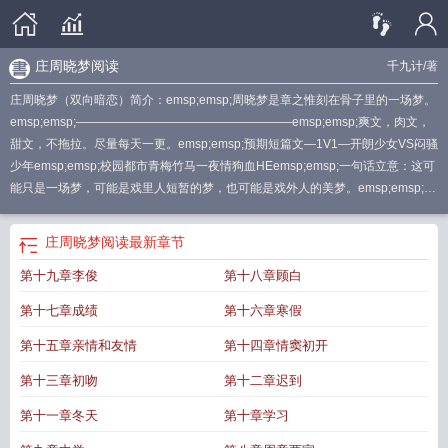
庄周晓梦阅读
千九计
/著
庄周晓梦（双向暗恋）简介：emsp;emsp;周晓梦是章之惟刻在骨子里的一场梦。
emsp;emsp;——————————————————emsp;emsp;爽文，肉文，
甜文，不拖拉。尽量每天一更。emsp;emsp;预期短篇文—1V1—开朗少女VS闷骚
少年emsp;emsp;校园都市青梅竹马一夜情狗血HEemsp;emsp;一句话立意：这可
能只是一场梦，可能是戏里人短暂的梦，也可能是戏外人的美梦。emsp;emsp;首
#10011;发：χfαdiaп#65377;cоm(ω#120134;ο#8639;8.νiρ)
庄周笑梦作品集
庄
生晓梦迷蝴蝶下一句
庄周晓梦迷蝴蝶什么意思
庄周晓梦托蝴蝶的下一句是什
庄周晓梦阅读
最新章节
么
庄周笑梦的
庄周梦是什么意思?
庄周晓梦晋江
庄周晓梦(1v1 暗恋)
庄周晓梦
第十九章李俊
第十八章顾白
是啥意思
庄周的两个梦
庄周晓梦在线阅读
庄周晓梦
庄周晓梦迷蝶是什么意
思
庄周晓梦1v1
庄周晓梦阅读
庄周笑梦的全部
庄周笑梦
庄周晓梦(1v1 青梅竹
第十七章成绩
第十六章寒假
马)
庄周晓梦易
庄周梦蝶全文免费阅读
庄周晓梦是什么意思
第十五章亲情和友情
第十四章情窦初开
第十三章初吻
第十二章迟到
第十一章冬天
第十章学习