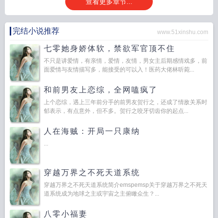
查看更多章节...
完结小说推荐
www.51xinshu.com
七零她身娇体软，禁欲军官顶不住
不只是讲爱情，有亲情，爱情，友情，男女主后期感情戏多，前
面爱情与友情描写多，能接受的可以入！医药大佬林听菀...
和前男友上恋综，全网嗑疯了
上个恋综，遇上三年前分手的前男友贺行之，还成了情敌关系时
郁表示，有点意外，但不多。贺行之咬牙切齿你的起点...
人在海贼：开局一只康纳
...
穿越万界之不死天道系统
穿越万界之不死天道系统简介emspemsp关于穿越万界之不死天
道系统成为地球之主或宇宙之主俯瞰众生？...
八零小福妻