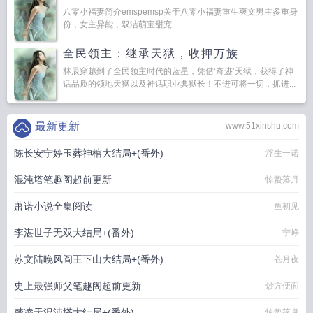
八零小福妻简介emspemsp关于八零小福妻重生爽文男主多重身
份，女主异能，双洁萌宝甜宠...
全民领主：继承天狱，收押万族
林辰穿越到了全民领主时代的蓝星，凭借‘奇迹’天狱，获得了神
话品质的领地天狱以及神话职业典狱长！不进可将一切，抓进...
最新更新
www.51xinshu.com
陈长安宁婷玉葬神棺大结局+(番外)
浮生一诺
混沌塔笔趣阁超前更新
惊蛰落月
萧诺小说全集阅读
鱼初见
李湛世子无双大结局+(番外)
宁峥
苏文陆晚风阎王下山大结局+(番外)
苍月夜
史上最强师父笔趣阁超前更新
炒方便面
楚凌天混沌塔大结局+(番外)
惊蛰落月