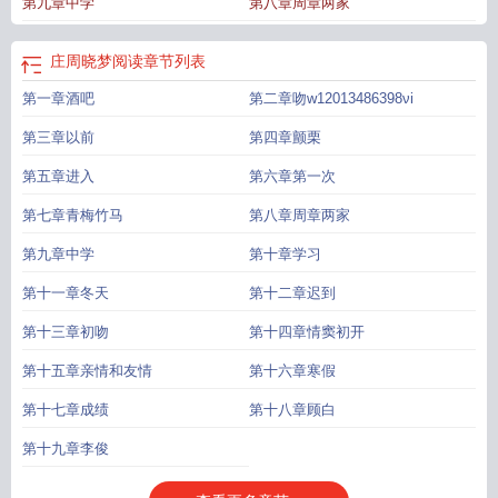
第九章中学
第八章周章两家
庄周晓梦阅读
章节列表
第一章酒吧
第二章吻w12013486398νi
第三章以前
第四章颤栗
第五章进入
第六章第一次
第七章青梅竹马
第八章周章两家
第九章中学
第十章学习
第十一章冬天
第十二章迟到
第十三章初吻
第十四章情窦初开
第十五章亲情和友情
第十六章寒假
第十七章成绩
第十八章顾白
第十九章李俊