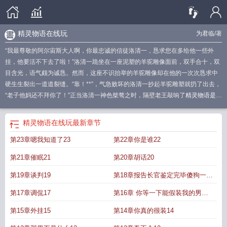
精灵物语在线玩
为君临
/著
“我最尊敬的阿尔宙斯大人啊，你最忠诚的信徒洛清一，恳求您在多给他一些外
挂，他要活不下去了啦！”洛清一跪坐在一座泥塑的羊驼雕像面前，双手合十，双
目含光，语气颇为诚恳。然而，这座不识抬举的羊驼雕像却在他的一次次恳求中
硬生生裂出一道道裂缝。“靠！**”，气急败坏的洛清一抄起羊驼雕塑就扔了出去，
“老子他妈还不拜你了！”正当洛清一神色桀骜之时，隔壁老王敲响了
精灵物语是什
么意思
精灵物语官方版
精灵物语gm
精灵物语有几个精灵
精灵物语游戏视
频
精灵物语手游
精灵物语手机版
精灵物语好玩吗
精灵物语最后一关怎么过
精
精灵物语在线玩
最新章节
灵物语是什么游戏
精灵物语的激活码大全
精灵物语哪个精灵好
精灵物语攻
第23章嗯我知道了23
第22章你是谁22
略
精灵物语
精灵物语3
精灵物语游戏
精灵物语在线玩
精灵物语精灵图鉴
精灵
物语激活码礼包
精灵物语系列
精灵物语官方
精灵物语(测试版)
精灵物语百
第21章催眠21
第20章胡话20
科
精灵物语系列游戏
new game精灵物语
精灵物语的精灵
精灵物语后台
第19章谈判19
第18章报告长官鉴定完毕傻狗一个
18
第17章调侃17
第16章 你等一下能假装我的男朋
友吗16
第15章外挂15
第14章你真的很装14