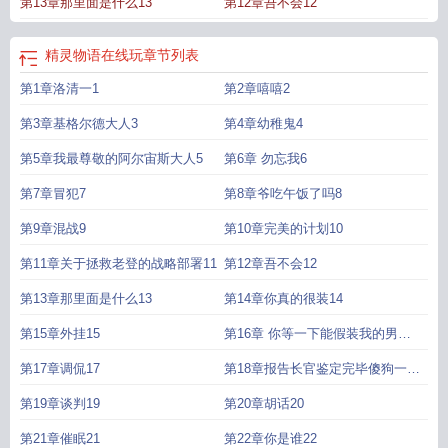
第13章那里面是什么13
第12章吾不会12
精灵物语在线玩
章节列表
第1章洛清一1
第2章嘻嘻2
第3章基格尔德大人3
第4章幼稚鬼4
第5章我最尊敬的阿尔宙斯大人5
第6章 勿忘我6
第7章冒犯7
第8章爷吃午饭了吗8
第9章混战9
第10章完美的计划10
第11章关于拯救老登的战略部署11
第12章吾不会12
第13章那里面是什么13
第14章你真的很装14
第15章外挂15
第16章 你等一下能假装我的男朋
友吗16
第17章调侃17
第18章报告长官鉴定完毕傻狗一个
18
第19章谈判19
第20章胡话20
第21章催眠21
第22章你是谁22