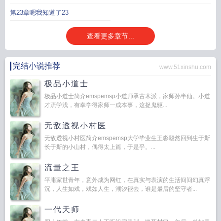
第23章嗯我知道了23
查看更多章节...
完结小说推荐
www.51xinshu.com
极品小道士
极品小道士简介emspemsp小道师承古木派，家师孙半仙。小道
才疏学浅，有幸学得家师一成本事，这捉鬼驱...
无敌透视小村医
无敌透视小村医简介emspemsp大学毕业生王淼毅然回到生于斯
长于斯的小山村，偶得太上篇，于是乎。...
流量之王
平庸家世青年，意外成为网红，在真实与表演的生活间间幻真浮
沉，人生如戏，戏如人生，潮汐褪去，谁是最后的坚守者...
一代天师