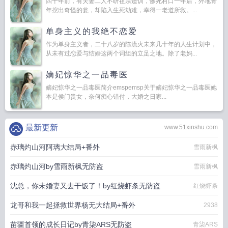
四十年前，有夫妻二人不听祖宗遗训，惨死村口一年后，外地青
年挖出奇怪的瓮，却陷入生死劫难，幸得一老道所救。...
单身主义的我绝不恋爱
作为单身主义者，二十八岁的陈流火未来几十年的人生计划中，
从未有过恋爱与结婚这两个词组的立足之地。除了老妈...
嫡妃惊华之一品毒医
嫡妃惊华之一品毒医简介emspemsp关于嫡妃惊华之一品毒医她
本是侯门贵女，奈何痴心错付，大婚之日家...
最新更新
www.51xinshu.com
赤璃灼山河阿璃大结局+番外
雪雨新枫
赤璃灼山河by雪雨新枫无防盗
雪雨新枫
沈总，你未婚妻又去干饭了！by红烧虾条无防盗
红烧虾条
龙哥和我一起拯救世界杨无大结局+番外
2938
苗疆首领的成长日记by青柒ARS无防盗
青柒ARS