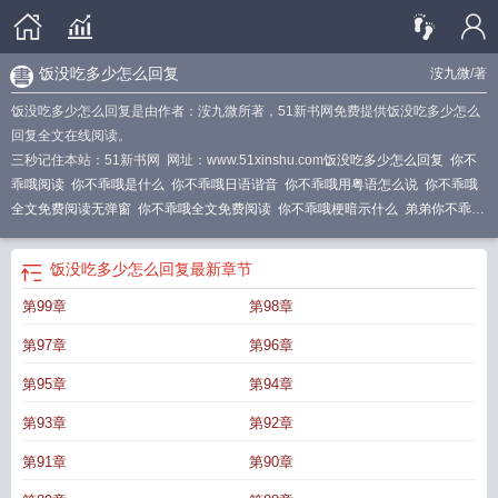
饭没吃多少怎么回复
洝九微
/著
饭没吃多少怎么回复是由作者：洝九微所著，51新书网免费提供饭没吃多少怎么
回复全文在线阅读。
三秒记住本站：51新书网 网址：www.51xinshu.com
饭没吃多少怎么回复
你不
乖哦阅读
你不乖哦是什么
你不乖哦日语谐音
你不乖哦用粤语怎么说
你不乖哦
全文免费阅读无弹窗
你不乖哦全文免费阅读
你不乖哦梗暗示什么
弟弟你不乖
哦
你不乖哦txt
你不乖哦什么意思
你不乖哦by
你不乖哦后面表弟
网恋弟弟你不
乖哦
你不乖哦是什么意思网络用语
你不乖哦用日语怎么说
你不乖哦是什么意
饭没吃多少怎么回复
最新章节
思
你不乖哦用文言文怎么说
你不乖是什么意思?
你不乖哦的日语
要惩罚一
第99章
第98章
下
你不乖哦啥意思
你不乖哦的英文
你不乖哦怎么回复他的话
小源你不乖哦
你
不乖乖
你不乖哦粤语怎么说
要留下一个记号是什么短剧
你不乖哦那个电视剧里
第97章
第96章
叫什么
姑娘你不乖哦
你不乖喔
你不乖哦英语
你不乖哦免费
你不乖哦的梗怎么
来的
笔趣阁哥哥你不乖哦
你不乖哦英文
你不乖哦梗含义
你不乖哦日语
你不乖
第95章
第94章
哦潇湘书院
你不乖哦翻译
你不乖哦短剧校园
你不乖哦动画
你竟然背着我跟你
第93章
第92章
前男友见面是什么网剧
你不乖哦竟然背着我跟你前男友见面
你不乖哦表情包
你
不乖的英文
你不乖哦用英语怎么说
你不乖哦的梗
你不乖哦是啥意思
第91章
第90章