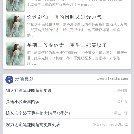
七成搞笑三成恐怖的捉鬼生涯！▼emsp...
你这剑仙，强的同时又过分帅气
穿越到全民转职世界，陆圣发现自己的任务面板时常抽风，发布
一些莫名其妙的任务。通过完成任务，他不断获得魅力值奖
励，...
孕期王爷要休妻，重生王妃笑喷了
前世苏南依轮为李玉珠的踏脚石，儿子被换，最后惨死，重来一
世，她掌先机，夺机缘，得一手无双医术，更是得一对双胞
胎，...
最新更新
www.51xinshu.com
镇天神医笔趣阁超前更新
五杯咖啡
萧诺小说全集阅读
鱼初见
陈长安宁婷玉葬神棺大结局+(番外)
浮生一诺
权力之巅笔趣阁超前更新列表
争渡@qimiaoUGtUK1