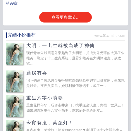
第99章
查看更多章节...
完结小说推荐
www.51xinshu.com
大明：一出生就被当成了神仙
现代青年朱雄鹰意外穿越到了大明朝，并成为朱元璋的大孙子朱
雄英，绑定了十二生肖系统，且看朱雄英在大明降猛虎，战敌
寇...
通房有喜
宅斗钓系丫鬟纨绔少爷扮猪吃虎强取豪夺婉宁出身贫寒，生来就
是贱命。被养父卖后，她顺利被傅家选中，成了一...
重生六零小萌妻
重生花样年华，玩转市井豪门，携手逆袭人生，共揽一世风云！
如果您喜欢重生六零小萌妻，别忘记分享给朋友...
今宵有鬼，莫熄灯！
今宵有鬼，莫熄灯！简介emspemsp▼半调子道士x文弱书生＝