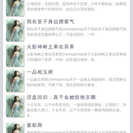
心潮澎湃，无限幻想，迎风挥击千层浪，少年不败热血！如果您
喜欢随身带个狩猎空间，别忘记分享给朋友...
我在皇子身边蹭紫气
我在皇子身边蹭紫气简介emspemsp关于我在皇子身边蹭紫气凤
无妖是堂堂魔族尊公主，可是没想到，一时...
火影神树之果在异界
火影神树之果在异界简介emspemsp关于火影神树之果在异界林
川穿越到了异界，与他一起穿越过来的，是...
一品相玉师
一品相玉师简介emspemsp关于一品相玉师最初时，我只想挣点
钱补贴家用。可挣了钱，我又想获得力量保...
涅盘回归，真千金她惊艳京圈
十五年前，云千许尊贵无忧。一场有预谋的事故，父母双亡，而
她也落入虎口。十五年后，云千许用背影一舞惊鸿艳绝京城，
从...
最权商
最权商简介emspemsp关于最权商我最大的权力是我的财富我最