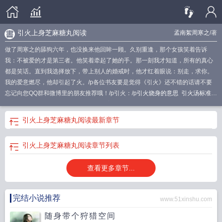
引火上身芝麻糖丸阅读
孟南絮周寒之
/著
做了周寒之的舔狗六年，也没换来他回眸一顾。久别重逢，那个女孩笑着告诉
我：不被爱的才是第三者。他笑着牵起了她的手。那一刻我才知道，所有的真心
都是笑话。直到我选择放下，带上别人的婚戒时，他才红着眼说：别走，求你。
我的爱意燃尽，他却引起了火。/p各位书友要是觉得《引火》还不错的话请不要
忘记向您QQ群和微博里的朋友推荐哦！/p引火：/p
引火烧身的意思
引火汤标准配
方剂量
引火吹风是什么意思
引火汤医案
引火上身芝麻糖丸阅读
引火归元汤的
功效与作用
引火上身芝麻糖丸阅读
最新章节
引火上身芝麻糖丸阅读
章节列表
查看更多章节...
完结小说推荐
www.51xinshu.com
随身带个狩猎空间