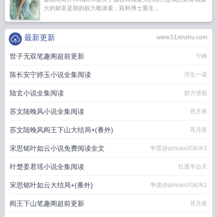
大的财富是我的权力敬请看，双料博士重生...
最新更新
www.51xinshu.com
世子无双笔趣阁超前更新
宁峥
陈长安宁婷玉小说全集阅读
浮生一诺
陆玄小说全集阅读
炒方便面
苏文陆晚风小说全集阅读
苍月夜
苏文陆晚风阎王下山大结局+(番外)
苍月夜
宋思铭叶如云小说免费阅读全文
争渡@qimiaoUGtUK1
叶楚姜君瑶小说全集阅读
红透半边天
宋思铭叶如云大结局+(番外)
争渡@qimiaoUGtUK1
阎王下山笔趣阁超前更新
苍月夜