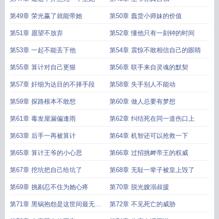
第49章 荣光赢了就能带她
第50章 蠢货小师妹的价值
第51章 愿望不放弃
第52章 懂他只有一刻钟的时间
第53章 一起不能丢下他
第54章 震惊不敢相信自己的眼睛
第55章 算计对自己更狠
第56章 联手来自灵魂的默契
第57章 奸细为达目的不择手段
第58章 失手别人不能动
第59章 探路根本不敢想
第60章 做人总要有梦想
第61章 毒发屋漏偏逢雨
第62章 纠结死在同一道伤口上
第63章 后手一再被算计
第64章 机智还可以抢救一下
第65章 算计王爷的小心思
第66章 过招挑衅帝王的权威
第67章 挖坑把自己给坑了
第68章 无耻一辈子被皇上毁了
第69章 挑剔忍不住为她心疼
第70章 脱光嫂溺叔援
第71章 黑锅抱怨是这世间最无用
第72章 不见死亡的威胁