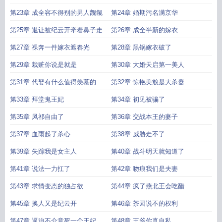
妃独步天下第几章恢复容貌
医妃独步天下十方世界是什么
医妃独步天下纪馨最
第23章 成全容不得别的男人觊觎
第24章 婚期污名满京华
后怎么样
医妃独步天下男女主什么时候圆房
医妃独步天下南瑾昭是好人吗
医妃
第25章 退让被纪云开牵着鼻子走
第26章 成全半新的嫁衣
独步天下女主的脸什么时候好
医妃独步天下剧情大致
医妃独步天下萧九安的身
世
医妃独步天下纪馨身份
医妃独步天下笔趣
医妃独步天下第几章圆房
医妃独
第27章 祼奔一件嫁衣遮春光
第28章 黑锅嫁衣破了
步天下免费阅读全书
医妃独步天下纪云开TXT
医妃独步天下纪云开第几章恢复
容貌
医妃独步天下纪云开萧九安
医妃独步天下男女主什么时候在一起
医妃独步
第29章 栽赃你说是就是
第30章 大婚天启第一美人
天下纪馨第几章死的
萧九安和纪云开免费阅读
医妃独步天下电视剧
医妃独步天
第31章 代娶有什么值得羡慕的
第32章 惊艳美貌是大杀器
下端王世子
医妃独步天下免费听书
医妃独步天下人物结局是什么
医妃独步天下
纪馨是好人吗
医妃独步天下内容
医妃独步天下好看么
医妃独步天下萧十庆
医
第33章 拜堂鬼王妃
第34章 初见被骗了
妃独步天下纪云开
医妃独步天下端王世子结局咋样了
医妃独步天下第几章相
第35章 凤祁自由了
第36章 交战本王的妻子
爱
医妃独步天下女主脸第几集治好的
医妃独步天下全本
医妃独步天下剧情介
绍
医妃独步天下纪云开结局
医妃独步天下人物简介
医妃独步天下第几章接
第37章 血雨起了杀心
第38章 威胁走不了
吻
医妃独步天下中纪馨结局
帝凰之神医弃妃
医妃独步天下讲的是什么内容
医
妃独步天下纪云开身世之谜
医妃独步天下盘
医妃独步天下萧十庆为什么偷凤
第39章 失踪我是女主人
第40章 战斗明天就知道了
佩
医妃独步天下男主什么时候爱上女主
医妃独步天下男女主圆房
医妃独步天下
第41章 说法一力扛了
第42章 吻痕我们是夫妻
大结局
医妃独步天下凤祁的结局
医妃独步天下正版免费阅读
医妃独步天下萧十
庆结局
医妃独步天下简介内容
医妃独步天下纪云开生了几个
医妃独步天下百
第43章 求情变态的独占欲
第44章 疯了燕北王会吃醋
度
医妃独步天下纪馨结局是什么
医妃独步天下人物结局
医妃独步天下纪云开恢
第45章 换人又是纪云开
第46章 茶园说不的权利
复容貌
医妃独步天下笔趣阁
医妃独步天下纪云开 免费
医妃独步天下贴吧
第47章 逼迫不介意死一个王妃
第48章 王爷你真自私