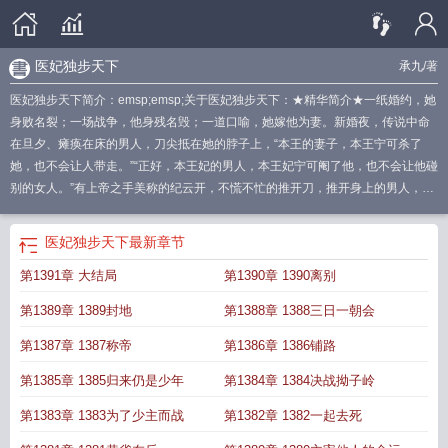
医妃独步天下
承九
/著
医妃独步天下简介：emsp;emsp;关于医妃独步天下：★精华简介★一纸婚约，她
身败名裂；一场战争，他身残名毁；一道口喻，她嫁他为妻。新婚夜，传说中命
在旦夕、瘫痪在床的男人，刀尖抵在她的脖子上，“本王的妻子，本王宁可杀了
她，也不会让人带走。”“正好，本王妃的男人，本王妃宁可阉了他，也不会让他碰
别的女人。”有上帝之手美称的纪云开，不慌不忙的推开刀，推开身上的男人，却
被男人的反应吓了一跳！说好的不举呢？说好的对女人没有反应呢？男人，你的
原则呢？！
医妃独步天下纪馨的结局
医妃独步天下什么时候恢复容貌
医妃独步
医妃独步天下
最新章节
天下中纪云开哪集恢复容颜
医妃独步天下承九
医妃独步天下结局是什么
医妃独
第1391章 大结局
第1390章 1390离别
步天下TXT
医妃独步天下每个人结局
医妃独步天下男二是谁
医妃独步天下神秘
人是谁
医妃独步天下南瑾昭结局
医妃独步天下内容简介
医妃独步天下短剧合集
第1389章 1389封地
第1388章 1388三日一朝会
在线观看
医妃独步天下有声免费听
医妃独步天下故事梗概
医妃独步天下免费阅
读全文纪云开有事
医妃独步天下大结局是什么
医妃独步天下好看吗
医妃独步天
第1387章 1387称帝
第1386章 1386铺路
下萧九安
医妃独步天下凤祈番外
医妃独步天下免费完整版
医妃独步天下免费观
第1385章 1385归来仍是少年
第1384章 1384决战拗子岭
看
医妃独步天下纪云开脸什么时候好的
医妃独步天下番外
医妃独步天下介
绍
医妃独步天下纪馨是重生的吗
医妃独步天下的剧情简介
医妃独步天下全集免
第1383章 1383为了少主而战
第1382章 1382一起去死
费观看
医妃独步天下纪云开身世
医妃独步天下原著
医妃独步天下无弹窗免费全