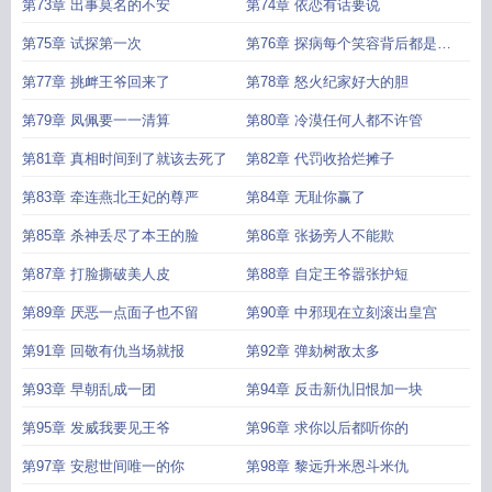
事
第73章 出事莫名的不安
第74章 依恋有话要说
第75章 试探第一次
第76章 探病每个笑容背后都是悲
伤
第77章 挑衅王爷回来了
第78章 怒火纪家好大的胆
第79章 凤佩要一一清算
第80章 冷漠任何人都不许管
第81章 真相时间到了就该去死了
第82章 代罚收拾烂摊子
第83章 牵连燕北王妃的尊严
第84章 无耻你赢了
第85章 杀神丢尽了本王的脸
第86章 张扬旁人不能欺
第87章 打脸撕破美人皮
第88章 自定王爷嚣张护短
第89章 厌恶一点面子也不留
第90章 中邪现在立刻滚出皇宫
第91章 回敬有仇当场就报
第92章 弹劾树敌太多
第93章 早朝乱成一团
第94章 反击新仇旧恨加一块
第95章 发威我要见王爷
第96章 求你以后都听你的
第97章 安慰世间唯一的你
第98章 黎远升米恩斗米仇