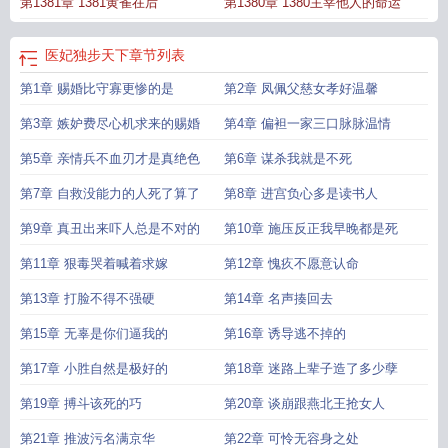
第1381章 1381黄雀在后
第1380章 1380主宰他人的命运
文
医妃独步天下纪馨
医妃独步天下凤佩的作用
医妃独步天下萧十庆身份
医妃
独步天下免费阅读无广告
医妃独步天下动漫免费观看
医妃独步天下全文免费
医
妃独步天下人物介绍图
医妃独步天下纪云开第几章圆房
医妃独步天下有声
医妃
医妃独步天下
章节列表
独步天下纪云开脸哪一章好的
医妃独步天下纪馨第几集下线
医妃独步天下全本
第1章 赐婚比守寡更惨的是
第2章 凤佩父慈女孝好温馨
免费阅读
医妃独步天下音频
医妃独步天下评价
纪云开萧九安医妃独步天下
医
妃独步天下萧十庆是好人吗
医妃独步天下完结
医妃独步天下男主身世
医妃独步
第3章 嫉妒费尽心机求来的赐婚
第4章 偏袒一家三口脉脉温情
天下脸什么时候好
医妃独步天下凤祁结局
邪王毒妃惊天下
医妃独步天下墨墨是
谁
第5章 亲情兵不血刃才是真绝色
医妃独步天下楚惊帼
医妃独步天下什么时候圆房
第6章 谋杀我就是不死
医妃独步天下凤佩被谁拿
了
医妃独步天下动漫
医妃独步天下全文免费阅读正版
医妃独步天下萧九安身
第7章 自救没能力的人死了算了
第8章 进宫负心多是读书人
世
医妃独步天下纪馨变好了吗
医妃独步天下讲了什么
医妃独步天下女主什么时
候恢复容貌
医妃独步天下 承九
医妃独步天下萧九安纪云开
医妃独步天下凤祁
第9章 真丑出来吓人总是不对的
第10章 施压反正我早晚都是死
结局如何
医妃独步天下短剧
医妃独步天下长泽是谁
医妃独步天下纪馨结局
医
第11章 狠毒哭着喊着求嫁
第12章 愧疚不愿意认命
妃独步天下第几集恢复容貌
医妃独步天下纪云开什么时候恢复容貌
医妃独步天
下结局介绍
医妃独步天下结局
医妃独步天下 纪鑫
医妃独步天下萧长泽
医妃权
第13章 打脸不得不强硬
第14章 名声揍回去
倾天下
医妃独步天下凤祁有没有死
医妃独步天下书评
医妃独步天下漫画
医妃
第15章 无辜是你们逼我的
第16章 诱导逃不掉的
独步天下纪云开的脸什么时候好
医妃独步天下萧九安什么时候和女主在一起
医
妃独步天下纪云开脸什么时候恢复
医妃独步天下哪章治好了脸
医妃独步天下皇
第17章 小胜自然是极好的
第18章 迷路上辈子造了多少孽
上的结局
医妃独步天下萧九安真实身世
医妃独步天下纪馨是谁的皇后
医妃独步
天下十方世界是谁掌管的
医妃独步天下纪云开免费阅读全文
医妃独步天下简
第19章 搏斗该死的巧
第20章 谈崩跟燕北王抢女人
介
医妃独步天下纪馨最后结局
医妃独步天下人物介绍
医妃独步天下纪云开
第21章 推波污名满京华
第22章 可怜无容身之处
脸
医妃独步天下女主圆房是哪一章
医妃独步天下有声书
医妃独步天下听书
医