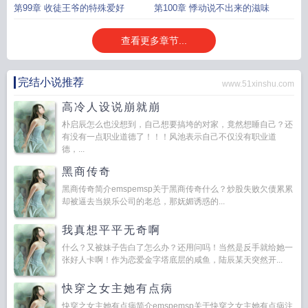
第99章 收徒王爷的特殊爱好
第100章 悸动说不出来的滋味
查看更多章节...
完结小说推荐
www.51xinshu.com
高冷人设说崩就崩
朴启辰怎么也没想到，自己想要搞垮的对家，竟然想睡自己？还
有没有一点职业道德了！！！风池表示自己不仅没有职业道
德，...
黑商传奇
黑商传奇简介emspemsp关于黑商传奇什么？炒股失败欠债累累
却被逼去当娱乐公司的老总，那妩媚诱惑的...
我真想平平无奇啊
什么？又被妹子告白了怎么办？还用问吗！当然是反手就给她一
张好人卡啊！作为恋爱金字塔底层的咸鱼，陆辰某天突然开...
快穿之女主她有点病
快穿之女主她有点病简介emspemsp关于快穿之女主她有点病注