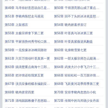
做市场啊
第49章 马寻你好意思说自己是好
第50章 干得漂亮那山成了重点项
人
目
第51章 李晓冉陈恏走马观花
第52章 回不了头的冰冰就是想红
的李晓冉
第53章 上架感言
第54章 晓冉娇羞求首订
第55章 太极宗师拿下第二更
第56章 叶荃真与冰冰第三更
第57章 平家强势何秀穹松口第四
第58章 叶荃真紫薇逆风翻盘
更
第59章 一见投缘冰冰峰回路转
第60章 化身映雪第七更
第61章 六百万情动叶荃真第一更
第62章 一部太极宗师怎么能满足
我的野心
第63章 搞清楚重点南海十三郎第
第64章 武侠大计小李飞刀十三郎
三
出事
第65章 把许情还给我第五更
第66章 轻轻松松一百万跟许情是
什么关系
第67章 演员应像程蝶衣编剧应学
第68章 飞跃黄河花季雨季第三更
十三郎
第69章 晓冉搓背四更
第70章 安排李晓冉忽悠白小杭
第71章 清纯园园教傻子忽悠聪明
第72章 传闻中的马邦德少女丹辰