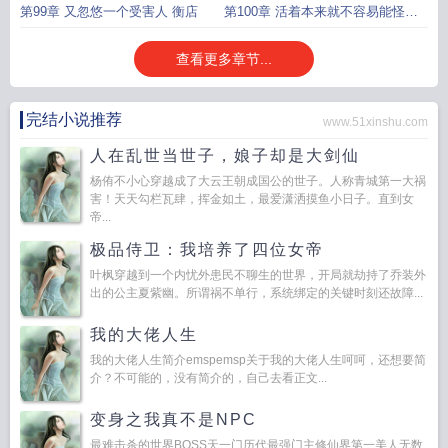
成
穿上古装
第99章 又忽悠一个受害人 衡店
第100章 活着本来就不容易能怪别
人就别怪
查看更多章节...
完结小说推荐
www.51xinshu.com
人在乱世当世子，娘子却是大剑仙
杨侑不小心穿越成了大云王朝成国公的世子。人称青城第一大祸
害！天天勾栏瓦肆，挥金如土，最爱潇洒摸鱼小日子。直到女
帝...
极品侍卫：我培养了四位女帝
叶枫穿越到一个内忧外患民不聊生的世界，开局就劫持了乔装外
出的公主夏紫幽。所谓祸不单行，系统绑定的关键时刻还故障...
我的大佬人生
我的大佬人生简介emspemsp关于我的大佬人生呵呵，还想要简
介？不可能的，没有简介的，自己去看正文...
变身之我真不是NPC
最难击杀的世界BOSS天一门历代最强门主修仙界第一美人无数