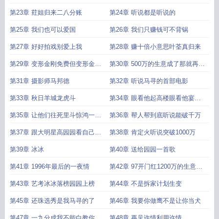
300万
第23章 荭姐归来二八分账
第24章 听说都是听说的
第25章 我们也可以爱国
第26章 我们只赚钱可不背锅
第27章 好好拍戏别爱上我
第28章 赚十倍小意思叶荃真归来
第29章 变形金刚免费但变形金刚
第30章 500万的生意成了那就再谈
不免费
1000万的
第31章 摄影师马邦德
第32章 听说马寻的首部电影
第33章 秋日羊城龙虎斗
第34章 眼看他起高楼眼看他宴宾
客
第35章 让他们往死里斗惊鸿一瞥
第36章 帮人帮到底听说能破千万
王珇贤
第37章 跟大明星高园园看自己的
第38章 肯定火听说突破1000万
电影
第39章 冰冰
第40章 送给园园一首歌
第41章 1996年最后的一夜情
第42章 97开门红1200万的生意谈
成了
第43章 艺考冰冰落榜园园上榜
第44章 不是拆家计划生变
第45章 还珠选秀是我马寻的了
第46章 我要你做鹰不是让你当犬
第47章 一九分成我不能白教你们
第48章 再见许情利用许情