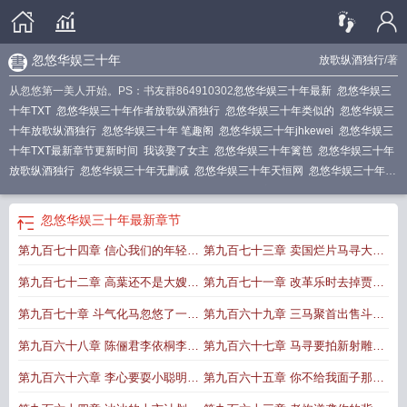
忽悠华娱三十年
放歌纵酒独行
/著
从忽悠第一美人开始。PS：书友群864910302
忽悠华娱三十年最新
忽悠华娱三
十年TXT
忽悠华娱三十年作者放歌纵酒独行
忽悠华娱三十年类似的
忽悠华娱三
十年放歌纵酒独行
忽悠华娱三十年 笔趣阁
忽悠华娱三十年jhkewei
忽悠华娱三
十年TXT最新章节更新时间
我该娶了女主
忽悠华娱三十年篱笆
忽悠华娱三十年
放歌纵酒独行
忽悠华娱三十年无删减
忽悠华娱三十年天恒网
忽悠华娱三十年无
错版笔趣阁
忽悠华娱三十年起点
忽悠华娱三十年百度
忽悠华娱三十年篱笆好文
学
忽悠华娱三十年无防盗
忽悠华娱三十年无删减版在线阅读
忽悠华娱三十年篱
忽悠华娱三十年
最新章节
笆好
忽悠华娱三十年加料版
忽悠华娱三十年贴吧
忽悠华娱三十年才子文学
忽
第九百七十四章 信心我们的年轻人
第九百七十三章 卖国烂片马寻大骂
悠华娱三十年加料
忽悠华娱三十年全本免费
忽悠华娱三十年笔趣阁
忽悠华娱三
十年免费阅读
忽悠华娱三十年 笔趣阁
忽悠华娱三十年免费
忽悠华娱三十年修
会越发的崇敬他大甜甜被说服
长城
第九百七十二章 高葉还不是大嫂马
第九百七十一章 改革乐时去掉贾会
改加料
忽悠华娱三十年TXT全集
寻卖掉长城
计痕迹搞甘葳又见高葉
第九百七十章 斗气化马忽悠了一个
第九百六十九章 三马聚首出售斗破
亿马先生谢谢啊
全版权
第九百六十八章 陈俪君李依桐李心
第九百六十七章 马寻要拍新射雕陈
都有美好未来
俪君穆念慈黄蓉呢
第九百六十六章 李心要耍小聪明赴
第九百六十五章 你不给我面子那别
江南寻俪君
怪我挖你墙角李心