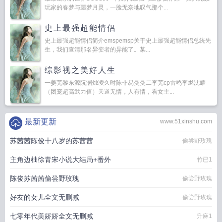
玩家的春梦与噩梦月灵，一脸无奈地叹气那个...
史上最强超能情侣
史上最强超能情侣简介emspemsp关于史上最强超能情侣总统先
生，我们查清那名异变者的异能了。某...
综影视之美好人生
一姜芜黎东源阮澜烛凌久时陈非易曼曼二李芜cp雷鸣李燃沈耀
（团宠超高武力值）天道无情，人有情，看女主...
最新更新
www.51xinshu.com
苏茜茜陈俊十八岁的苏茜茜
偷尝野玫瑰
主角边柚徐青宋小说大结局+番外
竹已1
陈俊苏茜茜偷尝野玫瑰
偷尝野玫瑰
好友的女儿全文无删减
偷尝野玫瑰
七零年代美娇娇全文无删减
升麻1