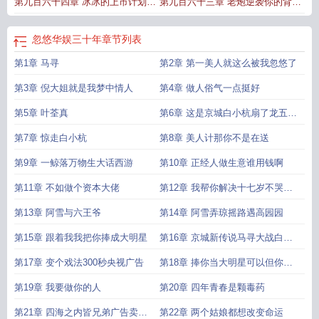
第九百六十四章 冰冰的上市计划以
第九百六十三章 老炮逆袭你的背景
及大轰炸
陆先生的终极试探
忽悠华娱三十年
章节列表
第1章 马寻
第2章 第一美人就这么被我忽悠了
第3章 倪大姐就是我梦中情人
第4章 做人俗气一点挺好
第5章 叶荃真
第6章 这是京城白小杭扇了龙五一
巴掌
第7章 惊走白小杭
第8章 美人计那你不是在送
第9章 一鲸落万物生大话西游
第10章 正经人做生意谁用钱啊
第11章 不如做个资本大佬
第12章 我帮你解决十七岁不哭你
帮我卖
第13章 阿雪与六王爷
第14章 阿雪弄琼摇路遇高园园
第15章 跟着我我把你捧成大明星
第16章 京城新传说马寻大战白小
杭
第17章 变个戏法300秒央视广告
第18章 捧你当大明星可以但你必
须是我的人
第19章 我要做你的人
第20章 四年青春是颗毒药
第21章 四海之内皆兄弟广告卖了
第22章 两个姑娘都想改变命运