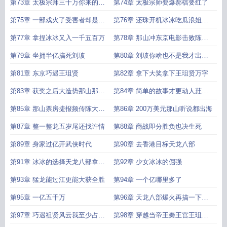
人第二更
第73章 太极宗师三千万你来的正
第74章 太极宗师要爆郝檑要红了
好
第75章 一部戏火了受害者却是水
第76章 还珠开机冰冰吃瓜浪姐秀
缸
穹
第77章 拿捏冰冰又入一千五百万
第78章 那山冲东京电影击败陈大
导
第79章 坐拥半亿搞死刘玻
第80章 刘玻你啥也不是我才出了
一招二合
第81章 东京巧遇王珇贤
第82章 拿下大奖拿下王珇贤万字
第83章 获奖之后大造势那山那人
第84章 简单的故事才更动人荭姐
那狗即
探班巩利
第85章 那山票房捷报频传陈大导
第86章 200万美元那山听说都出海
心眼儿
第87章 整一整龙五岁尾还找许情
第88章 商战即分胜负也决生死
第89章 身家过亿开武侠时代
第90章 去香港目标天龙八部
第91章 冰冰的选择天龙八部拿下
第92章 少女冰冰的倔强
万
第93章 猛龙能过江更能大获全胜
第94章 一个亿哪里多了
第95章 一亿五千万
第96章 天龙八部爆火再搞一下风
云
第97章 巧遇祖贤风云我至少占两
第98章 穿越当帝王秦王宫王珇贤