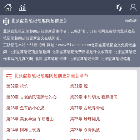
北派盗墓笔记笔趣阁超前更新
云峰
/著
北派盗墓笔记笔趣阁超前更新是由作者：云峰所著，51新书网免费提供北派盗墓
笔记笔趣阁超前更新全文在线阅读。
三秒记住本站：51新书网 网址：www.51xinshu.com
北派盗墓笔记全文免费笔趣
阁
北派盗墓笔记顶点笔趣阁
北派盗墓笔记免费阅读是什么东西等
北派盗墓笔记
作者写的是真的吗
北派 盗墓笔记 最新
北派盗墓笔记最新
北派盗墓笔记笔趣阁
免费阅读
北派盗墓笔记在线阅读地址
北派盗墓笔记txt笔趣阁
北派盗墓笔记笔趣
阁超前更新在哪看
盗墓北派和南派
北派盗墓笔记趣
北派盗墓笔记全集阅读
北
北派盗墓笔记笔趣阁超前更新
最新章节
派盗墓笔记 笔趣阁
北派盗墓笔记无删减
北派盗墓笔记笔趣阁超前更新在线阅
第32章 挖坑
第31章 魇
读
盗墓北派有哪些
北派盗墓笔记 笔趣阁
北派盗墓笔记笔趣阁超前更新完了
吗
北派盗墓笔记原版笔趣阁
北派盗墓笔记笔趣阁b03
北派盗墓笔记完整版笔趣
第30章 古老的民谣躁动的心
第29章 申时切光 看踩摸闻
阁
盗墓笔记南派和北派的区别
北派盗墓笔记66章
北派盗墓笔记笔趣鸽
北派盗
墓笔记最新章内容
第28章 鱼哥的小心思
第27章 古城寻骨城
第26章 美女导游 午后逛山
第25章 珍珠罐儿
第24章 阿布古玩店
第23章 杀青风波