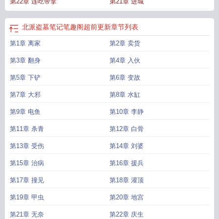
第22章 连吃带拿
第21章 进城
北派盗墓笔记笔趣阁超前更新
章节列表
第1章 离家
第2章 卖货
第3章 翻身
第4章 入伙
第5章 下铲
第6章 变故
第7章 大邪
第8章 水缸
第9章 电鱼
第10章 李静
第11章 杀青
第12章 白骨
第13章 受伤
第14章 刘婆
第15章 治病
第16章 援兵
第17章 撞见
第18章 灌顶
第19章 甲虫
第20章 地宫
第21章 无奈
第22章 庆生