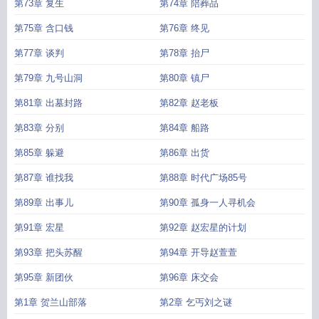
第73章 复生
第74章 陪葬品
第75章 含口钱
第76章 终见
第77章 谈判
第78章 抬尸
第79章 九号山洞
第80章 镇尸
第81章 出墓封路
第82章 赵老板
第83章 分别
第84章 船路
第85章 躲避
第86章 出货
第87章 谁找我
第88章 时代广场85号
第89章 出事儿
第90章 孤身一人寻机会
第91章 宏星
第92章 赵宏星的计划
第93章 把头苏醒
第94章 开导赵萱萱
第95章 新团伙
第96章 床交会
第1章 贺兰山部落
第2章 乞丐刘之谜