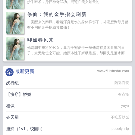
妙手医术，身怀神奇武功。混迹在美女如云的...
修仙：我的金手指会刷新
一觉醒来的秦风，看着浑身是伤的身体抑郁了，却没想到每月都
有不同的金手指助其修仙！...
卿如春风来
她是朝中重将的幺女，集万千宠爱于一身他是有异国血统的皇
子，永无继位之可能。她原本性子娇纵跋扈，却因失足落水而...
最新更新
www.51xinshu.com
妖行纪
随遇而安
【快穿】娇娇
有点怪
相识
yuyu
齐天阙
不吃蛋炒饭
遭殃（1v1，校园h）
popofyhrfp