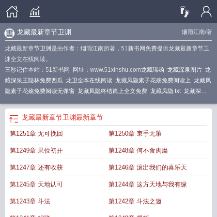
龙藏最新章节卫渊
烟雨江南
/著
龙藏最新章节卫渊是由作者：烟雨江南所著，51新书网免费提供龙藏最新章节卫
渊全文在线阅读。
三秒记住本站：51新书网 网址：www.51xinshu.com
龙藏瑶函
龙藏深泉图片
龙
藏深泉王隐林免费西瓜
龙卫全本在线阅读
龙藏凤隐素子花殇免费阅读上
龙藏凤
隐素子花殇免费阅读无弹窗
龙藏凤隐终结篇上全文免费
龙藏凤隐 txt
龙藏深泉
王隐林免费
龙藏号百度百科
龙藏凤隐全文阅读
龙藏深泉免费完整版
龙卫免费
阅读2300章
龙藏深渊是什么意思?
龙隐最新章节
龙藏异界
龙藏什么意思
龙藏
龙藏最新章节卫渊
最新章节
是什么
龙藏最新章节卫渊 烟雨江南
龙藏凤隐终结篇全文免费
龙藏的意思
龙隐
第1251章 无可挽回
第1250章 束手无策
免费阅读
龙藏深泉王隐林免费播放
龙藏是什么游戏
第1249章 果位初开
第1248章 何不食肉糜
第1247章 还有收获
第1246章 滚出我们的喜乐天
第1245章 天地认可
第1244章 这方天地与我有缘
第1243章 斗法
第1242章 斗法之邀