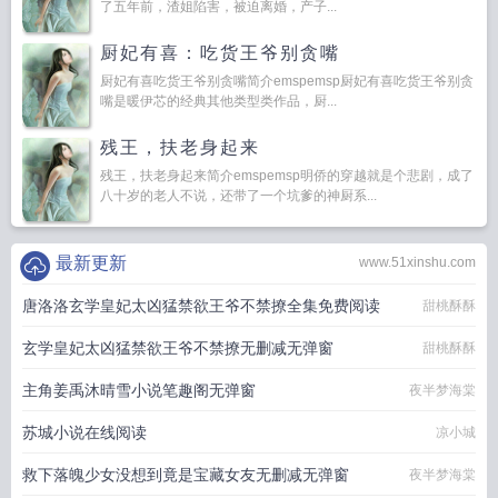
了五年前，渣姐陷害，被迫离婚，产子...
厨妃有喜：吃货王爷别贪嘴
厨妃有喜吃货王爷别贪嘴简介emspemsp厨妃有喜吃货王爷别贪
嘴是暖伊芯的经典其他类型类作品，厨...
残王，扶老身起来
残王，扶老身起来简介emspemsp明侨的穿越就是个悲剧，成了
八十岁的老人不说，还带了一个坑爹的神厨系...
最新更新
www.51xinshu.com
唐洛洛玄学皇妃太凶猛禁欲王爷不禁撩全集免费阅读
甜桃酥酥
玄学皇妃太凶猛禁欲王爷不禁撩无删减无弹窗
甜桃酥酥
主角姜禹沐晴雪小说笔趣阁无弹窗
夜半梦海棠
苏城小说在线阅读
凉小城
救下落魄少女没想到竟是宝藏女友无删减无弹窗
夜半梦海棠