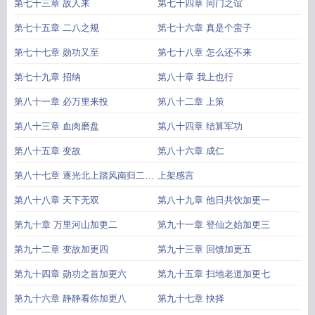
第七十三章 故人来
第七十四章 同门之谊
第七十五章 二八之规
第七十六章 真是个蛮子
第七十七章 勋功又至
第七十八章 怎么还不来
第七十九章 招纳
第八十章 我上也行
第八十一章 必万里来投
第八十二章 上策
第八十三章 血肉磨盘
第八十四章 结算军功
第八十五章 变故
第八十六章 成仁
第八十七章 逐光北上踏风南归二合
上架感言
一大章
第八十八章 天下无双
第八十九章 他日共饮加更一
第九十章 万里河山加更二
第九十一章 登仙之始加更三
第九十二章 变故加更四
第九十三章 回馈加更五
第九十四章 勋功之首加更六
第九十五章 扫地老道加更七
第九十六章 静静看你加更八
第九十七章 抉择