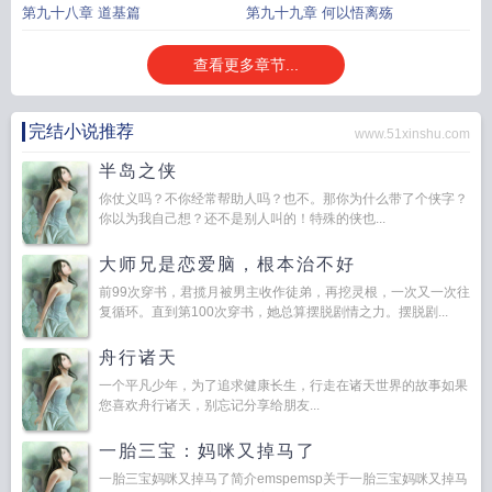
第九十八章 道基篇
第九十九章 何以悟离殇
查看更多章节...
完结小说推荐
www.51xinshu.com
半岛之侠
你仗义吗？不你经常帮助人吗？也不。那你为什么带了个侠字？
你以为我自己想？还不是别人叫的！特殊的侠也...
大师兄是恋爱脑，根本治不好
前99次穿书，君揽月被男主收作徒弟，再挖灵根，一次又一次往
复循环。直到第100次穿书，她总算摆脱剧情之力。摆脱剧...
舟行诸天
一个平凡少年，为了追求健康长生，行走在诸天世界的故事如果
您喜欢舟行诸天，别忘记分享给朋友...
一胎三宝：妈咪又掉马了
一胎三宝妈咪又掉马了简介emspemsp关于一胎三宝妈咪又掉马