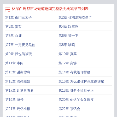
林深白鹿都市龙蛇笔趣阁完整版无删减
章节列表
第1章 夜门三太子
第2章 你溜溜梅吃多了
第3章 贵客
第4章 跟着啊
第5章 白鹿
第6章 等一下
第7章 一定要见见他
第8章 喵呜
第9章 我也能被玩
第10章 真菜
第11章 审问
第12章 卖惨
第13章 谢谢你啊
第14章 有我给你撑腰
第15章 漂亮姐姐
第16章 怎么跟你林叔叔说话呢
第17章 让舅舅看看
第18章 身斜不怕影子正
第19章 绰号
第20章 你这丫头又调皮
第21章 云仍小楼
第22章 茶话会