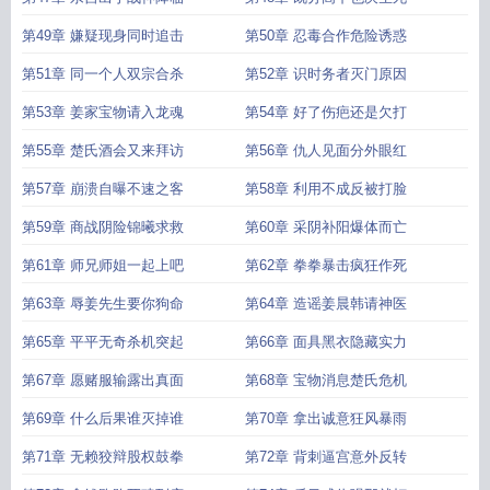
第49章 嫌疑现身同时追击
第50章 忍毒合作危险诱惑
第51章 同一个人双宗合杀
第52章 识时务者灭门原因
第53章 姜家宝物请入龙魂
第54章 好了伤疤还是欠打
第55章 楚氏酒会又来拜访
第56章 仇人见面分外眼红
第57章 崩溃自曝不速之客
第58章 利用不成反被打脸
第59章 商战阴险锦曦求救
第60章 采阴补阳爆体而亡
第61章 师兄师姐一起上吧
第62章 拳拳暴击疯狂作死
第63章 辱姜先生要你狗命
第64章 造谣姜晨韩请神医
第65章 平平无奇杀机突起
第66章 面具黑衣隐藏实力
第67章 愿赌服输露出真面
第68章 宝物消息楚氏危机
第69章 什么后果谁灭掉谁
第70章 拿出诚意狂风暴雨
第71章 无赖狡辩股权鼓拳
第72章 背刺逼宫意外反转