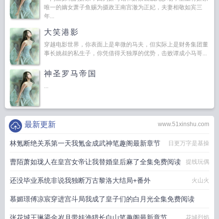
唯一的嫡女萧子鱼赐为摄政王南宫澈为正妃，夫妻相敬如宾三
年...
大笑港影
穿越电影世界，你表面上是卑微的马夫，但实际上是财务集团董
事长姚叔的私生子，你凭借得天独厚的优势，击败谭成小马哥...
神圣罗马帝国
...
最新更新
www.51xinshu.com
林氪断绝关系第一天我氪金成武神笔趣阁最新章节
日更万字是基操
曹陌萧如珑人在皇宫女帝让我替婚皇后麻了全集免费阅读
提线玩偶
还没毕业系统非说我独断万古黎洛大结局+番外
火山火
慕媚璟傅凉宸穿进宫斗局我成了皇子们的白月光全集免费阅读
张花城王琳鎏金岁月带娃渔猎长白山笔趣阁最新章节
逸捅天下
花城烈焰