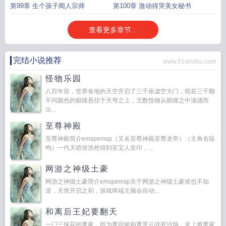
第99章 生个孩子闻人宗师
第100章 激动得哭美女秘书
查看更多章节...
完结小说推荐
www.51xinshu.com
怪物乐园
八百年前，世界各地的天空开启了三千座虚空大门，宛若三千颗
不同颜色的眼瞳悬挂于天穹之上，无数怪物从眼瞳之中汹涌而
出...
至尊神殿
至尊神殿简介emspemsp（又名至尊神殿至尊龙帝）（主角名陆
鸣）一代天骄张浩然得到至宝人皇印，...
网游之神级土豪
网游之神级土豪简介emspemsp关于网游之神级土豪谁也不知
道，天世开启之初，游戏终端主脑会自动...
和离后王妃要翻天
一门三探花的萧家，因为萧司铭和萧景云战死沙场，皇上将萧家