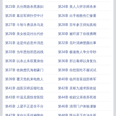
第23章 兵分两路杀黑寡妇
第24章 美人入怀宗师杀来
第25章 幕后军师扑空中计
第26章 出手相救伤亡惨重
第27章 斗智斗勇误杀乌龙
第28章 百年参王得知真相
第29章 美女校花付出代价
第30章 被吓尿了你很勇啊
第31章 这是何必意外消息
第32章 见叶清婵楚颜出事
第33章 当年恩怨邪恶凶残
第34章 极速救人争分夺秒
第35章 以杀止杀双重身份
第36章 邪云毒师以身复仇
第37章 收购楚氏海都豪门
第38章 你想屁吃不服试试
第39章 覆灭危机来电救人
第40章 临州首富战部将军
第41章 战医宗师反噬吐血
第42章 灵枢九墟求医收徒
第43章 叶温见晨惊变医院
第44章 校尉父亲谁弄死谁
第45章 上梁不正是非不分
第46章 清理门户体验凄惨
第47章 亲自出手战神降临
第48章 既分高下也决生死