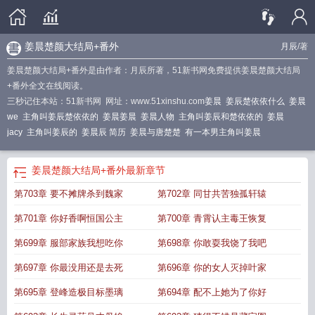
姜晨楚颜大结局+番外
月辰
/著
姜晨楚颜大结局+番外是由作者：月辰所著，51新书网免费提供姜晨楚颜大结局
+番外全文在线阅读。
三秒记住本站：51新书网 网址：www.51xinshu.com
姜晨
姜辰楚依依什么
姜晨
we
主角叫姜辰楚依依的
姜晨姜晨
姜晨人物
主角叫姜辰和楚依依的
姜晨
jacy
主角叫姜辰的
姜晨辰 简历
姜晨与唐楚楚
有一本男主角叫姜晨
姜晨楚颜大结局+番外
最新章节
第703章 要不摊牌杀到魏家
第702章 同甘共苦独孤轩辕
第701章 你好香啊恒国公主
第700章 青霄认主毒王恢复
第699章 服部家族我想吃你
第698章 你敢耍我饶了我吧
第697章 你最没用还是去死
第696章 你的女人灭掉叶家
第695章 登峰造极目标墨璃
第694章 配不上她为了你好