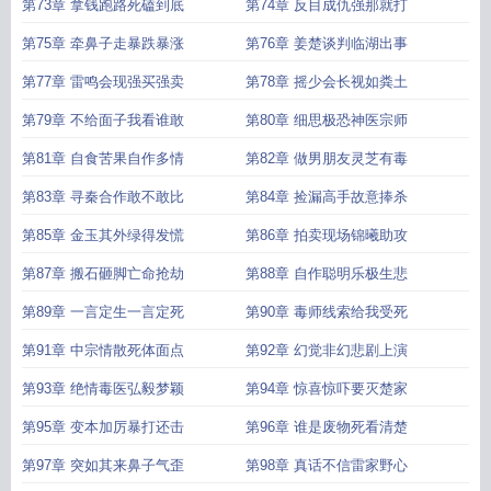
第73章 拿钱跑路死磕到底
第74章 反目成仇强那就打
第75章 牵鼻子走暴跌暴涨
第76章 姜楚谈判临湖出事
第77章 雷鸣会现强买强卖
第78章 摇少会长视如粪土
第79章 不给面子我看谁敢
第80章 细思极恐神医宗师
第81章 自食苦果自作多情
第82章 做男朋友灵芝有毒
第83章 寻秦合作敢不敢比
第84章 捡漏高手故意捧杀
第85章 金玉其外绿得发慌
第86章 拍卖现场锦曦助攻
第87章 搬石砸脚亡命抢劫
第88章 自作聪明乐极生悲
第89章 一言定生一言定死
第90章 毒师线索给我受死
第91章 中宗情散死体面点
第92章 幻觉非幻悲剧上演
第93章 绝情毒医弘毅梦颖
第94章 惊喜惊吓要灭楚家
第95章 变本加厉暴打还击
第96章 谁是废物死看清楚
第97章 突如其来鼻子气歪
第98章 真话不信雷家野心