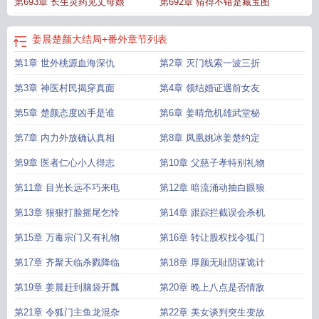
第693章 长生灵药见丈母娘
第692章 猜得不错是藏宝图
姜晨楚颜大结局+番外
章节列表
第1章 世外桃源血海深仇
第2章 灭门线索一波三折
第3章 神医村民揭穿真面
第4章 领结婚证遇前女友
第5章 楚颜态度凶手是谁
第6章 姜晴危机雄武堂秘
第7章 内力外放确认真相
第8章 凤凰姚冰姜楚约定
第9章 医者仁心小人得志
第10章 父慈子孝特别礼物
第11章 目光长远不巧来电
第12章 暗流涌动抽白眼狼
第13章 狠狠打脸摇尾乞怜
第14章 跟踪拦截误会杀机
第15章 万毒宗门又有礼物
第16章 转让股权找令狐门
第17章 齐聚天临杀戮降临
第18章 厚颜无耻阴谋诡计
第19章 姜晨赶到脑袋开瓢
第20章 晚上八点是否情敌
第21章 令狐门主鱼龙混杂
第22章 美女谈判突生变故