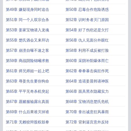
第49章 嫌疑现身同时追击
第50章 忍毒合作危险诱惑
第51章 同一个人双宗合杀
第52章 识时务者灭门原因
第53章 姜家宝物请入龙魂
第54章 好了伤疤还是欠打
第55章 楚氏酒会又来拜访
第56章 仇人见面分外眼红
第57章 崩溃自曝不速之客
第58章 利用不成反被打脸
第59章 商战阴险锦曦求救
第60章 采阴补阳爆体而亡
第61章 师兄师姐一起上吧
第62章 拳拳暴击疯狂作死
第63章 辱姜先生要你狗命
第64章 造谣姜晨韩请神医
第65章 平平无奇杀机突起
第66章 面具黑衣隐藏实力
第67章 愿赌服输露出真面
第68章 宝物消息楚氏危机
第69章 什么后果谁灭掉谁
第70章 拿出诚意狂风暴雨
第71章 无赖狡辩股权鼓拳
第72章 背刺逼宫意外反转