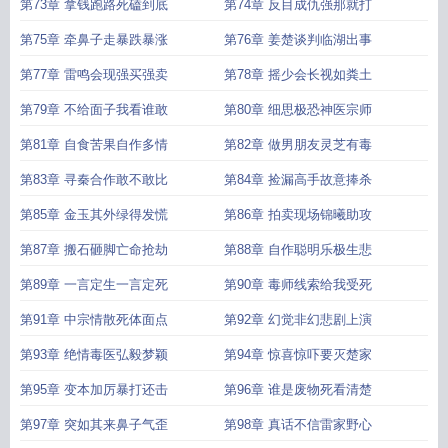
第73章 拿钱跑路死磕到底
第74章 反目成仇强那就打
第75章 牵鼻子走暴跌暴涨
第76章 姜楚谈判临湖出事
第77章 雷鸣会现强买强卖
第78章 摇少会长视如粪土
第79章 不给面子我看谁敢
第80章 细思极恐神医宗师
第81章 自食苦果自作多情
第82章 做男朋友灵芝有毒
第83章 寻秦合作敢不敢比
第84章 捡漏高手故意捧杀
第85章 金玉其外绿得发慌
第86章 拍卖现场锦曦助攻
第87章 搬石砸脚亡命抢劫
第88章 自作聪明乐极生悲
第89章 一言定生一言定死
第90章 毒师线索给我受死
第91章 中宗情散死体面点
第92章 幻觉非幻悲剧上演
第93章 绝情毒医弘毅梦颖
第94章 惊喜惊吓要灭楚家
第95章 变本加厉暴打还击
第96章 谁是废物死看清楚
第97章 突如其来鼻子气歪
第98章 真话不信雷家野心