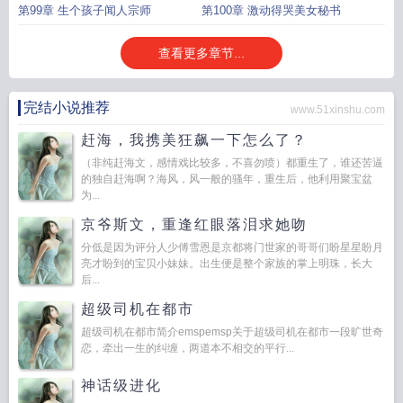
第99章 生个孩子闻人宗师
第100章 激动得哭美女秘书
查看更多章节...
完结小说推荐
www.51xinshu.com
赶海，我携美狂飙一下怎么了？
（非纯赶海文，感情戏比较多，不喜勿喷）都重生了，谁还苦逼
的独自赶海啊？海风，风一般的骚年，重生后，他利用聚宝盆
为...
京爷斯文，重逢红眼落泪求她吻
分低是因为评分人少傅雪恩是京都将门世家的哥哥们盼星星盼月
亮才盼到的宝贝小妹妹。出生便是整个家族的掌上明珠，长大
后...
超级司机在都市
超级司机在都市简介emspemsp关于超级司机在都市一段旷世奇
恋，牵出一生的纠缠，两道本不相交的平行...
神话级进化