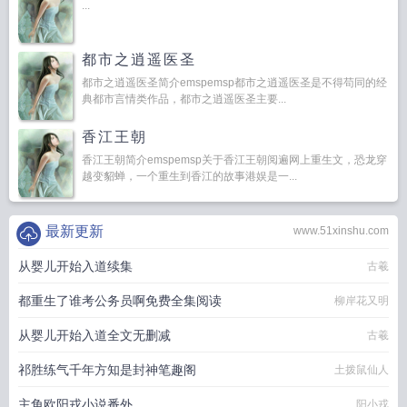
...
都市之逍遥医圣
都市之逍遥医圣简介emspemsp都市之逍遥医圣是不得苟同的经
典都市言情类作品，都市之逍遥医圣主要...
香江王朝
香江王朝简介emspemsp关于香江王朝阅遍网上重生文，恐龙穿
越变貂蝉，一个重生到香江的故事港娱是一...
最新更新
www.51xinshu.com
从婴儿开始入道续集
古羲
都重生了谁考公务员啊免费全集阅读
柳岸花又明
从婴儿开始入道全文无删减
古羲
祁胜练气千年方知是封神笔趣阁
土拨鼠仙人
主角欧阳戎小说番外
阳小戎