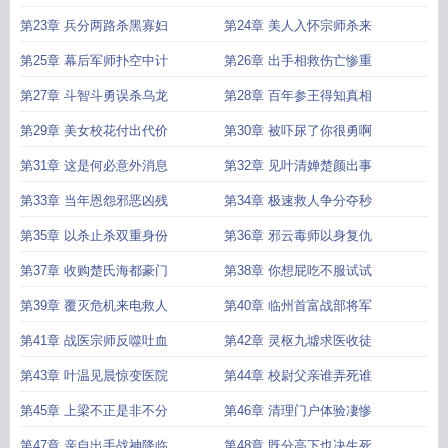
第23章 兵分两路杀黑寡妇
第24章 美人入怀宗师杀来
第25章 幕后军师扑空中计
第26章 出手相救伤亡惨重
第27章 斗智斗勇误杀乌龙
第28章 百年参王得知真相
第29章 美女校花付出代价
第30章 被吓尿了你很勇啊
第31章 这是何必意外消息
第32章 见叶清婵楚颜出事
第33章 当年恩怨邪恶凶残
第34章 极速救人争分夺秒
第35章 以杀止杀双重身份
第36章 邪云毒师以身复仇
第37章 收购楚氏海都豪门
第38章 你想屁吃不服试试
第39章 覆灭危机来电救人
第40章 临州首富战部将军
第41章 战医宗师反噬吐血
第42章 灵枢九墟求医收徒
第43章 叶温见晨惊变医院
第44章 校尉父亲谁弄死谁
第45章 上梁不正是非不分
第46章 清理门户体验凄惨
第47章 亲自出手战神降临
第48章 既分高下也决生死