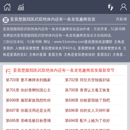
姜晨楚颜我医武双绝体内还有一条龙笔趣阁首发
月辰
/著
姜晨楚颜我医武双绝体内还有一条龙笔趣阁首发是由作者：月辰所著，51新书网
免费提供姜晨楚颜我医武双绝体内还有一条龙笔趣阁首发全文在线阅读。
三秒记住本站：51新书网 网址：www.51xinshu.com
姜辰楚依依是哪部
主角是
姜晨的
人物姜辰唐楚楚
姜辰楚依依名字叫什么
姜晨楚依依
姜晨唐楚楚全名
主
角是姜晨的玄幻
主角叫姜晨
姜晨主角
主角是姜辰楚依依的
姜晨玄幻
主角姜晨
的
主角姜辰 楚依依
姜辰楚依依在线阅读
姜晨楚颜我医武双绝体内还有一条龙笔趣阁首发
最新章节
第703章 要不摊牌杀到魏家
第702章 同甘共苦独孤轩辕
第701章 你好香啊恒国公主
第700章 青霄认主毒王恢复
第699章 服部家族我想吃你
第698章 你敢耍我饶了我吧
第697章 你最没用还是去死
第696章 你的女人灭掉叶家
第695章 登峰造极目标墨璃
第694章 配不上她为了你好