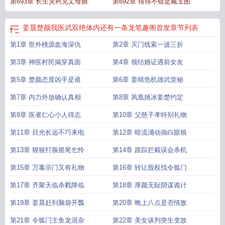
第693章 长生灵药见丈母娘
第692章 猜得不错是藏宝图
姜晨楚颜我医武双绝体内还有一条龙笔趣阁首发
章节列表
第1章 世外桃源血海深仇
第2章 灭门线索一波三折
第3章 神医村民揭穿真面
第4章 领结婚证遇前女友
第5章 楚颜态度凶手是谁
第6章 姜晴危机雄武堂秘
第7章 内力外放确认真相
第8章 凤凰姚冰姜楚约定
第9章 医者仁心小人得志
第10章 父慈子孝特别礼物
第11章 目光长远不巧来电
第12章 暗流涌动抽白眼狼
第13章 狠狠打脸摇尾乞怜
第14章 跟踪拦截误会杀机
第15章 万毒宗门又有礼物
第16章 转让股权找令狐门
第17章 齐聚天临杀戮降临
第18章 厚颜无耻阴谋诡计
第19章 姜晨赶到脑袋开瓢
第20章 晚上八点是否情敌
第21章 令狐门主鱼龙混杂
第22章 美女谈判突生变故