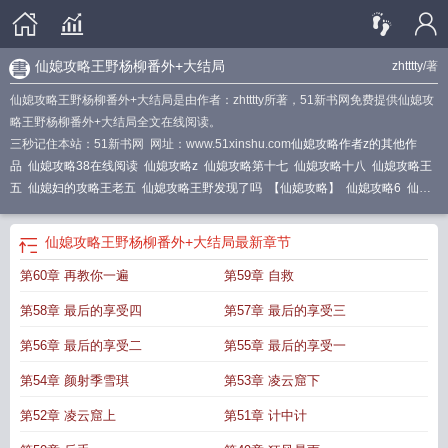
仙媳攻略王野杨柳番外+大结局
zhtttty
/著
仙媳攻略王野杨柳番外+大结局是由作者：zhtttty所著，51新书网免费提供仙媳攻
略王野杨柳番外+大结局全文在线阅读。
三秒记住本站：51新书网 网址：www.51xinshu.com
仙媳攻略作者z的其他作
品
仙媳攻略38在线阅读
仙媳攻略z
仙媳攻略第十七
仙媳攻略十八
仙媳攻略王
五
仙媳妇的攻略王老五
仙媳攻略王野发现了吗
【仙媳攻略】
仙媳攻略6
仙媳
攻略王野藏经阁
仙媳攻略王老五结局
仙媳攻略王野楚清仪怀孕
仙媳攻略王野
TXT
仙媳攻略是什么
仙媳攻略34
仙媳攻略17
仙媳攻略番外王老五
仙媳攻略
仙媳攻略王野杨柳番外+大结局
最新章节
47
仙媳攻略王野楚清仪最新txt
仙媳攻略15
仙媳攻略作者作品
仙媳攻略王老
第60章 再教你一遍
第59章 自救
五
仙媳攻略60
仙媳攻略王老
仙媳攻略
仙媳攻略最新章节列表
仙媳攻略更新到
多少章了
仙媳攻略王老五几个女主
仙媳攻略19
“仙媳攻略”
仙媳攻略t
仙媳攻略
第58章 最后的享受四
第57章 最后的享受三
全文免费阅读
仙媳攻略 最新章节
仙媳攻略4
仙媳攻略王野和清仪最后在一起了
吗
仙媳攻略16
仙媳攻略王野和楚清仪结局
仙媳攻略作者 z
仙媳攻略王野反
第56章 最后的享受二
第55章 最后的享受一
杀
仙媳攻略王野楚清仪最新
仙媳攻略79
仙媳攻略 最新
仙媳攻略王野楚清仪
第54章 颜射季雪琪
第53章 凌云窟下
第52章 凌云窟上
第51章 计中计