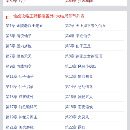
第50章 后手
第49章 狂风暴雨
仙媳攻略王野杨柳番外+大结局
章节列表
第1章 金陵老汉王老五
第2章 天上掉下来的仙女
第3章 清仪仙子
第4章 渐近仙子
第5章 屋内旖旎
第6章 仙子玉足
第7章 桃色夭夭
第8章 徐家之女徐阮瑶
第9章 两线相交
第10章 风骚小媳妇
第11章 仙子仙子
第12章 情欲初显
第13章 仙子启蒙
第14章 意乱情迷
第15章 双双破处
第16章 神秘来人
第17章 前往璇玑阁
第18章 雨夜淫戏
第19章 神秘分阁主
第20章 火灵儿
第21章 闺房磨镜
第22章 裸欲