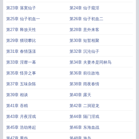
第23章 落寞仙子
第24章 仙子窥淫
第25章 仙子初血一
第26章 仙子初血二
第27章 释放天性
第28章 意外来客
第29章 猥琐攀比
第30章 短暂相聚
第31章 春情荡漾
第32章 沉沦仙子
第33章 淫靡一幕
第34章 夫妻本是同林鸟
第35章 怪异之事
第36章 前往故地
第37章 五味杂陈
第38章 雨夜春情
第39章 相谈
第40章 露天
第41章 吞精
第42章 二洞迎龙
第43章 月夜淫戏
第44章 隔门淫戏
第45章 浩劫将起
第46章 东海血战
第47章 重伤
第48章 海岛