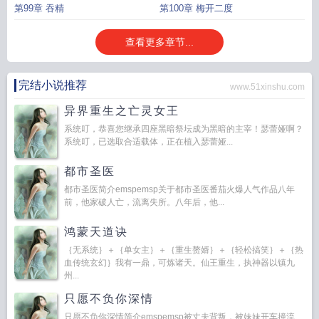
第99章 吞精
第100章 梅开二度
查看更多章节...
完结小说推荐
www.51xinshu.com
异界重生之亡灵女王
系统叮，恭喜您继承四座黑暗祭坛成为黑暗的主宰！瑟蕾娅啊？
系统叮，已选取合适载体，正在植入瑟蕾娅...
都市圣医
都市圣医简介emspemsp关于都市圣医番茄火爆人气作品八年
前，他家破人亡，流离失所。八年后，他...
鸿蒙天道诀
｛无系统｝＋｛单女主｝＋｛重生赘婿｝＋｛轻松搞笑｝＋｛热
血传统玄幻｝我有一鼎，可炼诸天。仙王重生，执神器以镇九
州...
只愿不负你深情
只愿不负你深情简介emspemsp被丈夫背叛，被妹妹开车撞流