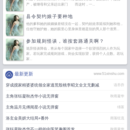
产，被继母和父亲赶出家门 而这时，一...
县令契约娘子要种地
他的爹和她的娘姻缘差错没在一起，契约娃娃亲延续到她和他，
任他守她护她，她的眼里心里身体里都是别的男人那个渣男...
参加规则怪谈，谁按套路通关啊？
诡异怪谈降临，将从每个国家中选择一个欲望强烈的人作为玩
家。若玩家完成规则游戏，则会实现欲望，获得个人点数。若玩
家...
最新更新
www.51xinshu.com
穿成搅家精婆婆统领全家逃荒殷桃李昭文全文无删减
语乔乔
主角张钰凝秋杰华小说无弹窗
秋雨凝华
主角温月见傅闻星小说无弹窗
绵茶
洛玄金美妍大结局+番外
雨落狂流
张钰凝秋杰华不一样的中医笔趣阁首发
秋雨凝华