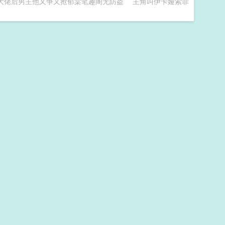
大佬后男主他又争又抢郁棠笔趣阁无防盗
主角叫伊卡娅索菲