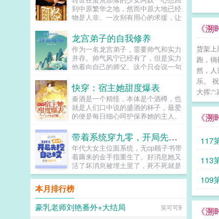
到中原繁华之地，然而中原大地已经
物是人非。一次别有用心的求援，让
她的命运发生了奇怪的转折千年茶马
《溯
古道的沧桑，康巴大地的壮丽...
龙宫弟子的自我修养
货架上
作为一名龙宫弟子，需要帅气和实力
并存。帅气风宁已经有了，但是实力
跑，徜
他看向自己的师父。这个只会说一句
然，人
话的东海龙王龙宫法术，玄妙精深如
乐。 
果您喜欢龙宫弟子的自我修养，别忘
快穿：宿主她甜度爆表
大挥:“
记分享给朋友...
秦酒是一个精怪，本体是个酒樽，也
就是人们口中说的盛酒的杯子，最爱
《溯
的便是每日细心呵护保养她的主人。
然而，一天主人被她盛过的酒毒死
了。为了替主人报仇。秦酒前往万千
带着系统穿九零，开局先挖自己坟
117
世界完成任务。本以为会是个艰苦绝
年代大女主位面系统，无cp顾子书带
伦的路途。却意外发现怎么任务目标
着薅来的金手指重生了。好消息她又
113
都是主人的气息？现代世界大小姐，
活了坏消息被埋土里了，死不死就是
你是真心喜欢我的，对吗？清冷禁欲
时间问题了。最终靠着系统和好心
的男神满眼温柔。校园位面酒酒，我
109
人，出土成功。结果刚醒就发现原主
妈说她想让你做她儿媳妇，考虑一
本月排行榜
死的冤枉。被继姐推下水，继父一家
下？青梅竹马的哥哥别扭求爱。古代
子联合起来偷了自己的录取通知书，
位面夫人，万里江山不及你回眸一
豪乳老师刘艳番外+大结局
笑可可9
亲生母亲打着为她好的言论让她忍！
《溯
笑。金戈铁马的将军铁汉柔情。
这她能忍？该戴银手镯的戴银手镯，