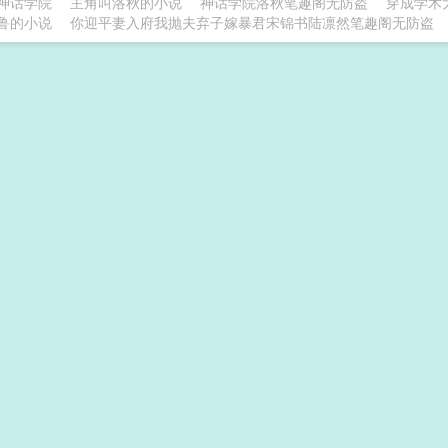
神话学院
主角叫洛秋的小说
神话学院洛秋笔趣阁无防盗
穿成学术
鲁的小说
你迎平妻入府我抛夫弃子嫁暴君宋锦书陆凛然笔趣阁无防盗