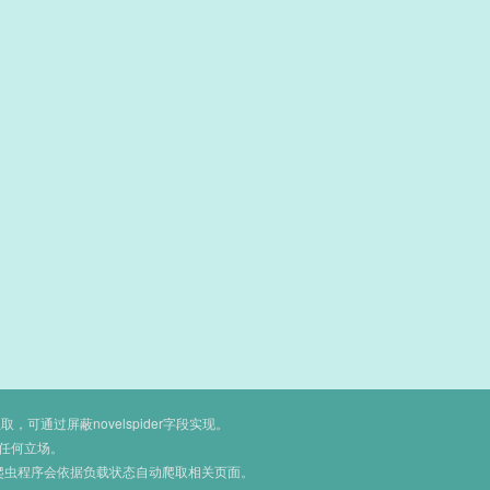
通过屏蔽novelspider字段实现。
任何立场。
爬虫程序会依据负载状态自动爬取相关页面。