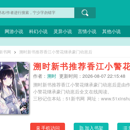
网游小说
科幻小说
灵异小说
言情小说
其他小说
1新书网
>
溯时新书推荐香江小警花继承豪门幼崽后
溯时新书推荐香江小警
作者：
溯时
更新时间：2026-08-07 22:15:48
溯时新书推荐香江小警花继承豪门幼崽后是由作
小警花继承豪门幼崽后全文在线阅读。
手机访问
加入书架