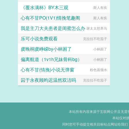
《覆水满杯》BY木三观
克拉拉不吃茄子
斯人有疾
心有不甘PO(1V1)情挽笔趣阁
斯人有疾
我是主刀大夫患者是闺蜜怎么办
谢太太想养马
乐可小说免费观看
克拉拉不吃茄子
虞晚桐虞峥嵘by小林困了
小林困了
偏离航道（1v1h兄妹骨科bg）
小林困了
心有不甘(情挽)小说无弹窗
粉色蒸馏水
囚于永夜顾昀迟温然双洁吗
克拉拉不吃茄子
本站所有内容来源于互联网公开且无需登录
本站仅对
同时您可手动提交相关目标站点网址给我们