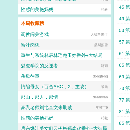
45 
性感的美艳妈妈
柏毅
49 
本周收藏榜
53 
调教闯关游戏
大鲸鱼来了
57 
蜜汁肉桃
棠梨煎雪
61 
重生与系统林辰林瑶楚玉婷番外+大结局
65 
魅魔学院的反逆者
小火龙
听雨
岳母往事
69 
dongfeng
情陷母女（百合ABO，2，主攻）
呆元
73 
那山，那人，那情
dearnyan
77 
豪乳老师刘艳全文未删减
笑可可9
81 
性感的美艳妈妈
柏毅
85 
房东爆汁美女们云炎彬郑欢欢番外+大结局