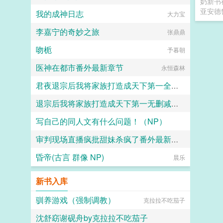
奶新书
亚安德
我的成神日志
大力宝
李嘉宁的奇妙之旅
张鼎鼎
吻栀
予暮朝
医神在都市番外最新章节
永恒森林
君夜退宗后我将家族打造成天下第一全集免费阅读
退宗后我将家族打造成天下第一无删减无弹窗
天龙地蛇
写自己的同人文有什么问题！（NP）
天龙地蛇
审判现场直播疯批甜妹杀疯了番外最新章节
柏拉图之壁
昏帝(古言 群像 NP)
不要吃花卷
晨乐
新书入库
驯养游戏（强制调教）
克拉拉不吃茄子
沈舒窈谢砚舟by克拉拉不吃茄子