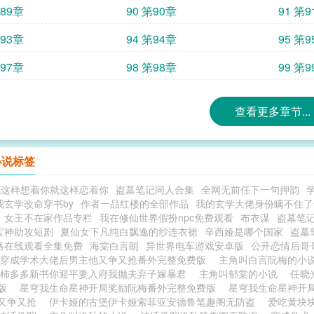
第89章
90 第90章
91 第
第93章
94 第94章
95 第
第97章
98 第98章
99 第
查看更多章节...
小说标签
就这样想着你就这样恋着你
盗墓笔记同人合集
全网无前任下一句押韵
我玄学改命穿书by
作者一品红楼的全部作品
我的玄学大佬身份瞒不住了
女王不在家作品专栏
我在修仙世界假扮npc免费观看
布衣谋
盗墓笔记
宝神助攻短剧
夏仙女下凡纯白飘逸的纱连衣裙
辛西娅是哪个国家
盗墓
攻略在线观看全集免费
海棠白言朗
异世界电车游戏安卓版
公开恋情后哥
穿成学术大佬后男主他又争又抢番外完整免费版
主角叫白言阮梅的小
柿多多新书你迎平妻入府我抛夫弃子嫁暴君
主角叫郁棠的小说
任晓
版
星穹我生命星神开局奖励阮梅番外完整免费版
星穹我生命星神开
又争又抢
伊卡娅的古堡伊卡娅索菲亚安德鲁笔趣阁无防盗
爱吃黄块