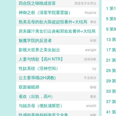
（1V1，HE如果您喜欢快穿宿主她
四合院之啪啪成首富
雨是苍天在哭泣
该唱铁窗泪的也安排上。至于她，当
甜度爆表，别忘记分享给朋友...
1 第
然是发家致富把学上，探索系统一把
神御之权（清茗学院重置版）
Keyprca
抓。没钱，没势没地位！没关系，系
统探索的物资就问谁不稀罕。她开了
5 第
熟美岳母的欲火陈超赵悦番外+大结局
摩丝
个杂货店，结果排队排的看不到头。
你们这些买东西的能不能不要这么
9 第
房东爆汁美女们云炎彬郑欢欢番外+大结局
卷，这才凌晨五点。说的好像你不是
这个点来排队的一样。白眼。我和你
13 
魅魔学院的反逆者
不想恋爱但薅色
听雨
们可不一样，我是研究所的。得意。
研究所的怎么了，后面排队去！...
影视大世界之美女如云
17 
wangjie
人妻与情欲【高H NTR】
深深深夜
21 
性奴系统（淫神空间）
lyy
25 
公主要乖哦(2H调教)
不见明月
29 
双面催眠师
丽端
33 
雀欢（出轨，高H）
夏多
37 
与姐共母（俄狄浦斯哲）
wise55
41 
性感的美艳妈妈海棠文全集
柏毅