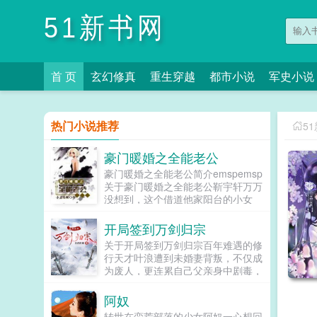
51新书网
首 页
玄幻修真
重生穿越
都市小说
军史小说
热门小说推荐
5
豪门暖婚之全能老公
豪门暖婚之全能老公简介emspemsp
关于豪门暖婚之全能老公靳宇轩万万
没想到，这个借道他家阳台的小女
人，会在自己的生命中扮演那么重要
的角色。爬阳台，踩高凳换灯泡，经
开局签到万剑归宗
历生活重重折磨仍然挂着灿烂的笑
关于开局签到万剑归宗百年难遇的修
容，这女人是有多坚强？？蓦地，靳
行天才叶浪遭到未婚妻背叛，不仅成
少爷...
为废人，更连累自己父亲身中剧毒，
就在整个家族都处于生死存亡的关键
时刻，绑定签到系统，踏上强者之路
阿奴
昔日你将我踩在脚下，碎我一生...
转世在蛮荒部落的少女阿奴一心想回