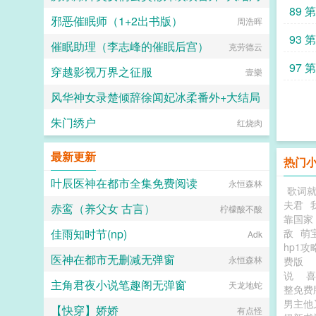
89 
邪恶催眠师（1+2出书版）
不想恋爱但薅色
周浩晖
93 
催眠助理（李志峰的催眠后宫）
克劳德云
97 
穿越影视万界之征服
壹樂
风华神女录楚倾辞徐闻妃冰柔番外+大结局
朱门绣户
红烧肉
神鸟
最新更新
热门
叶辰医神在都市全集免费阅读
永恒森林
歌词
夫君
赤鸾（养父女 古言）
柠檬酸不酸
靠国家
佳雨知时节(np)
敌
萌
Adk
hp1
医神在都市无删减无弹窗
永恒森林
费版
说
喜
主角君夜小说笔趣阁无弹窗
天龙地蛇
整免费
男主他
【快穿】娇娇
有点怪