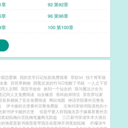
91章
92 第92章
95章
96 第96章
99章
100 第100章
学霸恋爱脑
我的玄学日记短剧免费观看
罪欲txt
找个将军做
全集
异世界购物
阴鸷反派的竹马O觉醒了书籍
一人之下背
同人文BE
我玄学改命
捡到一个仙女的
我与魔法少女为
笔记同人文免费阅读
仙女螓首
骨科姐弟情弦
异世界玩家
哥舅舅都疯了安全免费阅读
网站地图
神话学院番外完整免
说
伊卡娅的古堡番外完整免费版
主角叫宋锦书陆凛然的小
光新书伊卡娅的古堡
你迎平妻入府我抛夫弃子嫁暴君番外完
局奖励阮梅白言阮梅笔趣阁无防盗
三己新书穿成学术大佬后
块的海星星新书推荐星穹我生命星神开局奖励阮梅
柠檬冰牛