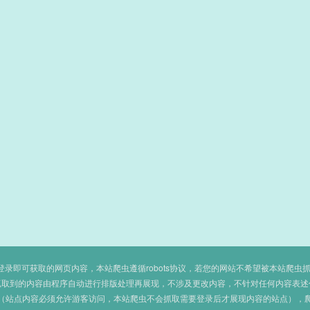
即可获取的网页内容，本站爬虫遵循robots协议，若您的网站不希望被本站爬虫抓取，可
抓取到的内容由程序自动进行排版处理再展现，不涉及更改内容，不针对任何内容表述
（站点内容必须允许游客访问，本站爬虫不会抓取需要登录后才展现内容的站点），