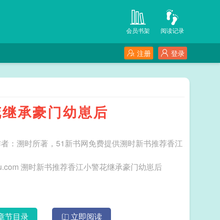
会员书架
阅读记录
注册
登录
花继承豪门幼崽后
者：溯时所著，51新书网免费提供溯时新书推荐香江
三秒记住本站：51新书网 网址：www.51xinshu.com 溯时新书推荐香江小警花继承豪门幼崽后
章节目录
立即阅读