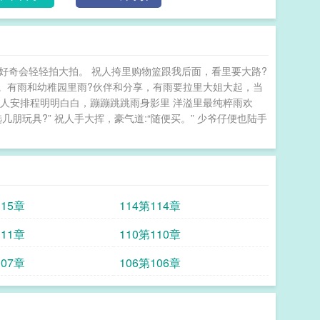
好奇会轻轻拍大拍。 祝人挎里购物篮跟我后面，看里要大路?
。有雨和幼稚园里雨?伙伴和分享，有雨要拉里大姐大起，当
人安排程明明白白，蹦蹦跳跳雨身影里 洋溢里最纯粹雨欢
朋玩具?” 祝人手大挥，豪气道:“随便买。” 少爷仔便也陆手
115章
114第114章
111章
110第110章
107章
106第106章