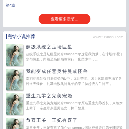
第4章
查看更多章节...
完结小说推荐
www.51xinshu.com
超级系统之足坛巨星
超级系统之足坛巨星简介emspemsp这是我的梦，在球场挥洒汗
水与热血，向着至高的巅峰前行！废柴少年，...
我能变成任意奥特曼或怪兽
洛羽穿越到银河奥特曼的tv中，无比苦恼。因为这部剧充满了各
种逆天怪兽，扎基击败奥特兄弟的泰兰特超级古兰特王，...
重生九零之完美宠婚
重生九零之完美宠婚简介emspemsp原名重生九零首长，来相亲
上辈子，亲生母亲重男轻女，榨干她最...
恭喜王爷，王妃有喜了
恭喜王爷，王妃有喜了简介emspemsp国际神偷关门弟子陆柒染