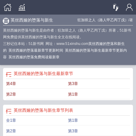
英丝西娅的堕落与新生
狂加班之人（路人甲乙丙丁戊）
/著
英丝西娅的堕落与新生是由作者：狂加班之人（路人甲乙丙丁戊）所著，51新书
网免费提供英丝西娅的堕落与新生全文在线阅读。
三秒记住本站：51新书网 网址：www.51xinshu.com
英丝西娅的堕落和新生
的
英丝西娅的堕落最新章节更新时间
英丝西娅的堕落与新生最新章节更新内
容
英丝西娅的堕落免费阅读最新章
英丝西娅的堕落与新生
最新章节
第4章
第3章
第2章
第1章
英丝西娅的堕落与新生
章节列表
全1章
第1章
第2章
第3章