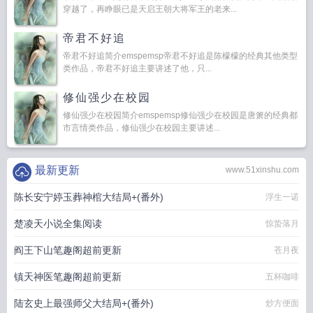
穿越了，再睁眼已是天启王朝大将军王的老来...
帝君不好追
帝君不好追简介emspemsp帝君不好追是陈檬檬的经典其他类型
类作品，帝君不好追主要讲述了他，只...
修仙强少在校园
修仙强少在校园简介emspemsp修仙强少在校园是唐箫的经典都
市言情类作品，修仙强少在校园主要讲述...
最新更新
www.51xinshu.com
陈长安宁婷玉葬神棺大结局+(番外)
浮生一诺
楚凌天小说全集阅读
惊蛰落月
阎王下山笔趣阁超前更新
苍月夜
镇天神医笔趣阁超前更新
五杯咖啡
陆玄史上最强师父大结局+(番外)
炒方便面