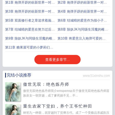
第1章 炮弹开辟的崭新世界一对对
第2章 炮弹开辟的崭新世界一对对
百合花盛开时之时又怎么不能是绽
百合花盛开时之时又怎么不能是绽
第3章 炮弹开辟的崭新世界一对对
第4章 炮弹开辟的崭新世界一对对
放的鲜血淋漓1
放的鲜血淋漓2
百合花盛开时之时又怎么不能是绽
百合花盛开时之时又怎么不能是绽
第5章 双面修行者之章追求着巅峰
第6章 结城晴的爱意作为假小子的
放的鲜血淋漓3
放的鲜血淋漓4
的修行者欲火焚身的故事
生活和爱着自己的男人1
第7章 结城晴的爱意在努力过后对
第8章 除妖JK与同级生淫魔的雌堕
于爱的理解和温存2
契约 无敌的拔作手段搭配上少女娇
第9章 除妖JK与同级生淫魔的雌堕
第10章 将爱意注入炮弹可爱的女
躯的鲜美1
契约 无敌的拔作手段搭配上少女娇
孩儿们相爱相杀的色情故事浴池之
第11章 糖果屋可爱的小萝莉们想
躯的鲜美2
中的百合盛放
要逃离淫荡的牢笼
查看更多章节...
完结小说推荐
www.51xinshu.com
傲世无双：绝色炼丹师
傲世无双绝色炼丹师简介emspemsp关于傲世无双绝色炼丹师苗
族巫女一朝穿越，成了爹死娘不见，不...
重生农家下堂妇，养个王爷忙种田
林初九一睁眼，就穿越到了贫瘠古代。成了一个受极品亲戚欺压