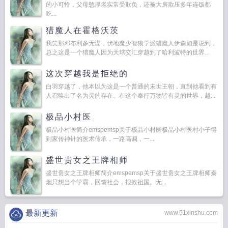
的小可怜，父母憨厚老实常受欺负，还被大房欺压多年连饭都
吃...
猎魔人在霍格沃茨
我笑那邓布利多无谋，伏地魔少智狼学派猎魔人伊森如是说到，
总之这是一个猎魔人因为天球交汇穿越到了哈利波特的世界...
这次穿越我是拒绝的
白羽穿越了，他本以为这是一个普通的末世王朝，直到他看到有
人召唤出了名为灵的存在。在这个奉行万物皆有灵的世界，越...
极品小村医
极品小村医简介emspemsp关于极品小村医极品小村医村小子得
到家传神针的医术传承，一路高调，一...
盛世贵女之王牌相师
盛世贵女之王牌相师简介emspemsp关于盛世贵女之王牌相师秦
烟只想当个学霸，回馈社会，报效祖国。无...
最新更新
www.51xinshu.com