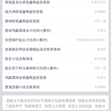
警报真龙出狱笔趣阁超前更新
红透半边天
镇天神医笔趣阁超前更新
五杯咖啡
葬神棺笔趣阁超前更新
浮生一诺
萧诺鸿蒙霸体诀大结局+(番外)
鱼初见
宋思铭叶如云大结局+(番外)
争渡@qimiaoUGtUK1
老婆跑后带娃逆袭崛起高武世界泰南
西戌辰
陆玄小说全集阅读
炒方便面
陈长安宁婷玉葬神棺大结局+(番外)
浮生一诺
鸿蒙霸体诀笔趣阁超前更新
鱼初见
萧逸苏颜小说全集阅读
五杯咖啡
替嫁当天被流放空间在手我称王短剧免费观看
我被反派学校录取
了最新章节
甄嬛果郡王
智慧之光原唱
智慧之光第四版
宿敌对