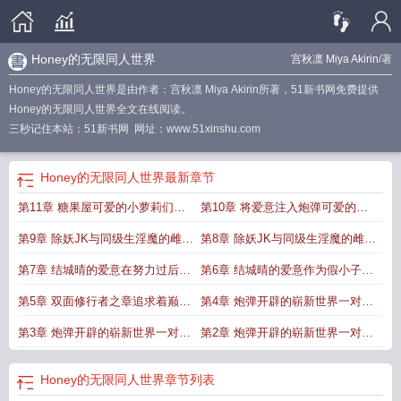
Honey的无限同人世界
宫秋凛 Miya Akirin
/著
Honey的无限同人世界是由作者：宫秋凛 Miya Akirin所著，51新书网免费提供
Honey的无限同人世界全文在线阅读。
三秒记住本站：51新书网 网址：www.51xinshu.com
Honey的无限同人世界
最新章节
第11章 糖果屋可爱的小萝莉们想
第10章 将爱意注入炮弹可爱的女
要逃离淫荡的牢笼
孩儿们相爱相杀的色情故事浴池之
第9章 除妖JK与同级生淫魔的雌堕
第8章 除妖JK与同级生淫魔的雌堕
中的百合盛放
契约 无敌的拔作手段搭配上少女娇
契约 无敌的拔作手段搭配上少女娇
第7章 结城晴的爱意在努力过后对
第6章 结城晴的爱意作为假小子的
躯的鲜美2
躯的鲜美1
于爱的理解和温存2
生活和爱着自己的男人1
第5章 双面修行者之章追求着巅峰
第4章 炮弹开辟的崭新世界一对对
的修行者欲火焚身的故事
百合花盛开时之时又怎么不能是绽
第3章 炮弹开辟的崭新世界一对对
第2章 炮弹开辟的崭新世界一对对
放的鲜血淋漓4
百合花盛开时之时又怎么不能是绽
百合花盛开时之时又怎么不能是绽
Honey的无限同人世界
章节列表
放的鲜血淋漓3
放的鲜血淋漓2