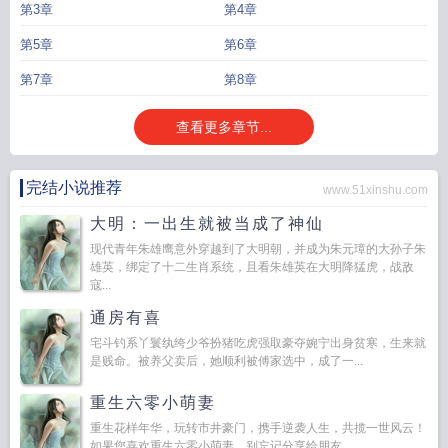
第3章
第4章
第5章
第6章
第7章
第8章
查看更多章节...
完结小说推荐
www.51xinshu.com
大明：一出生就被当成了神仙
现代青年朱雄鹰意外穿越到了大明朝，并成为朱元璋的大孙子朱
雄英，绑定了十二生肖系统，且看朱雄英在大明降猛虎，战敌
寇...
通房有喜
宅斗钓系丫鬟纨绔少爷扮猪吃虎强取豪夺婉宁出身贫寒，生来就
是贱命。被养父卖后，她顺利被傅家选中，成了一...
重生六零小萌妻
重生花样年华，玩转市井豪门，携手逆袭人生，共揽一世风云！
如果您喜欢重生六零小萌妻，别忘记分享给朋友...