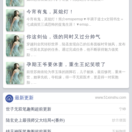
今宵有鬼，莫熄灯！
今宵有鬼，莫熄灯！简介emspemsp▼半调子道士x文弱书生＝
七成搞笑三成恐怖的捉鬼生涯！▼emsp...
你这剑仙，强的同时又过分帅气
穿越到全民转职世界，陆圣发现自己的任务面板时常抽风，发布
一些莫名其妙的任务。通过完成任务，他不断获得魅力值奖
励，...
孕期王爷要休妻，重生王妃笑喷了
前世苏南依轮为李玉珠的踏脚石，儿子被换，最后惨死，重来一
世，她掌先机，夺机缘，得一手无双医术，更是得一对双胞
胎，...
最新更新
www.51xinshu.com
世子无双笔趣阁超前更新
宁峥
陆玄史上最强师父大结局+(番外)
炒方便面
镇天神医笔趣阁超前更新
五杯咖啡