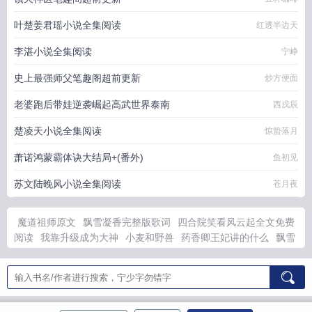
叶楚姜君瑶小说全集阅读
红透半边天
李湛小说全集阅读
宁峥
史上最强师父笔趣阁超前更新
炒方便面
老婆跑后带娃逆袭崛起高武世界泰南
西戌辰
楚凌天小说全集阅读
惊蛰落月
萧诺鸿蒙霸体诀大结局+(番外)
鱼初见
苏文陆晚风小说全集阅读
苍月夜
魔道祖师原文
飘雪凝香完整版歌词
四合院笑看风云起全文免费
阅读
我靠升级成为大神
小麦和野兽
药香卿王妃讲的什么
飘雪
凝香
妖魔打一动物生肖
一品兵王萧朗全文免费阅读
反派对我穷
追不舍全文阅读
智擒女间谍坑神
程少东免费阅读入口
逆天狂
乱
崩坏3主题曲
桑晚全集
妖魔办
忘羡af
药香逃妃最新章节
我靠成神无限
离婚没关系妈妈网
想让儿子能够好好学习，为他