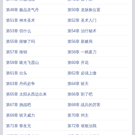
第49章 极品灵气丹
第50章 龙脉换位置
第51章 神木圣术
第52章 圣术入门
第53章 切什么
第54章 治疗秘术
第55章 闹够了吗
第56章 新赌局
第57章 推销
第58章 一柄废刀
第59章 吸光飞霞山
第60章 开花
第61章 出头
第62章 必须上缴
第63章 丹药必争
第64章 斩天
第65章 太阳从西边出来
第66章 割了吧
第67章 挑战吧
第68章 战兵的厉害
第69章 斩天威力
第70章 州主
第71章 挚友兄
第72章 谁敢治我