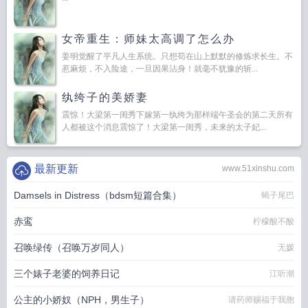
女帝重生：师妹太高调了怎么办
姜明觉醒了平凡人生系统。只想苟在山上默默的修炼求长生。不
惹麻烦，不入险途，一旦因果沾身！就毫不犹豫的斩...
纨绔子的美娇妻
震惊！大梁第一闺秀下嫁第一纨绔为那样端午圣会的第二天所有
人都被这个消息震惊了！大梁第一闺秀，未来的太子妃...
最新更新
www.51xinshu.com
Damsels in Distress（bdsm短篇合集）
蝎子尾巴
赤鸾
柠檬酸不酸
召唤绿传（召唤万岁同人）
无媛
三个婊子老婆的饲养日记
江听潮
公主的小娇奴（NPH，男生子）
请药师赐福于我胞