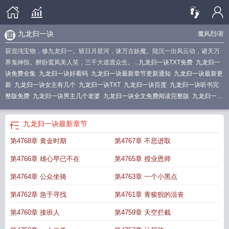
九龙归一诀
魔风烈
/著
获混沌宝物，修九龙归一。斩日月星河，诛万古妖魔。陆沉一出风云动，诸天万
界鬼神惊。醉卧鸾凤美人笑，三千大道渡众生。...
九龙归一诀TXT免费
九龙归一
诀免费全集
九龙归一诀好看吗
九龙归一诀最新章节更新通知
九龙归一诀最新更
新
九龙归一诀女主有几个
九龙归一诀TXT
九龙归一诀百度
九龙归一诀听书完
整版免费
九龙归一诀男主几个老婆
九龙归一诀全文免费阅读完整版
九龙归一诀
几个老婆
九龙归一诀完整版免费
九龙归一诀TXT百度
九龙归一诀 免费阅读全
文
九龙归一诀主角介绍
九龙归一诀陆沉全文阅读
九龙归一诀 魔风烈
九龙归一
九龙归一诀
最新章节
诀第3659章免费阅读
九龙归一诀完结
九龙归一诀陆正儒的身世
九龙归一诀陆
第4768章 黄金时期
第4767章 不思进取
沉免费阅读
我想看九龙归一诀
陆沉周若雪九龙归一诀
百度一下九龙归一诀
九
龙归一诀最新章节免费阅读
九龙归一诀人物介绍
九龙归一诀陆沉笔趣阁
九龙归
第4766章 雄心早已不在
第4765章 授业恩师
一诀全集免费
九龙归一诀介绍
九龙归一诀陆沉全文免费阅读
九龙归一诀免费阅
读正版全文
九龙归一诀有几个女主
九龙归一诀百度百科
九龙九龙归一诀
九转
第4764章 公众坐骑
第4763章 一个小黑点
乾坤
九龙归一诀完结版免费阅读
九龙归一诀人物
九龙归一诀最新章节更新列
第4762章 急于寻找
第4761章 青狻猊的沮丧
表
九龙归一诀全文免费
九龙归一诀第二部
九龙归一诀女主角介绍
九龙归一诀
全集
九龙归一诀 全文免费阅读免费
九龙归一诀陆沉
九龙归一诀txt电子书
九龙
第4760章 接班人
第4759章 天空拦截
归一诀笔趣阁无弹窗
九龙归一诀免费阅读
九龙归一诀最新章节阅读
九龙归一诀