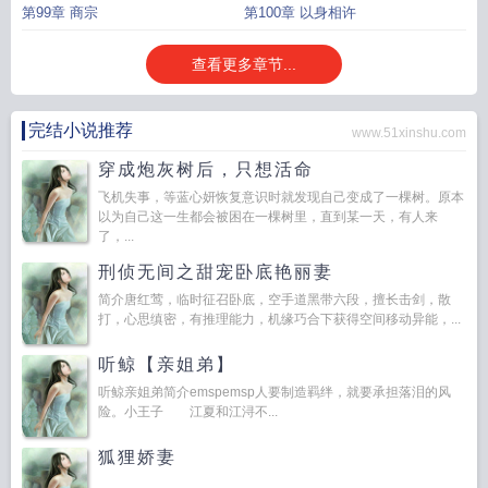
第99章 商宗
第100章 以身相许
查看更多章节...
完结小说推荐
www.51xinshu.com
穿成炮灰树后，只想活命
飞机失事，等蓝心妍恢复意识时就发现自己变成了一棵树。原本
以为自己这一生都会被困在一棵树里，直到某一天，有人来
了，...
刑侦无间之甜宠卧底艳丽妻
简介唐红莺，临时征召卧底，空手道黑带六段，擅长击剑，散
打，心思缜密，有推理能力，机缘巧合下获得空间移动异能，...
听鲸【亲姐弟】
听鲸亲姐弟简介emspemsp人要制造羁绊，就要承担落泪的风
险。小王子 江夏和江浔不...
狐狸娇妻
...