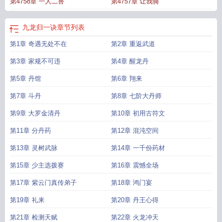
第4758章 一人二兽
第4757章 让我骑
全集完整版
九龙归一诀
章节列表
第1章 奇遇无处不在
第2章 重返武道
第3章 家规不可违
第4章 醒龙丹
第5章 丹馆
第6章 翔来
第7章 斗丹
第8章 七阶大丹师
第9章 大罗金清丹
第10章 初用古符文
第11章 分丹药
第12章 混沌空间
第13章 灵树武脉
第14章 一千份药材
第15章 少主选拨赛
第16章 震憾全场
第17章 紫云门真传弟子
第18章 鸿门宴
第19章 礼来
第20章 丹王心得
第21章 检测天赋
第22章 火龙冲天