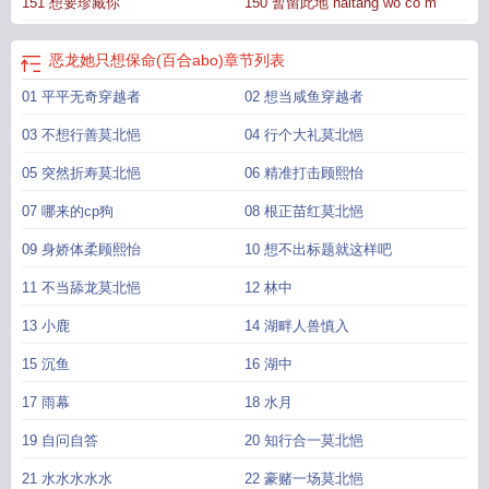
151 想要珍藏你
150 暂留此地 haitang wo co m
恶龙她只想保命(百合abo)
章节列表
01 平平无奇穿越者
02 想当咸鱼穿越者
03 不想行善莫北悒
04 行个大礼莫北悒
05 突然折寿莫北悒
06 精准打击顾熙怡
07 哪来的cp狗
08 根正苗红莫北悒
09 身娇体柔顾熙怡
10 想不出标题就这样吧
11 不当舔龙莫北悒
12 林中
13 小鹿
14 湖畔人兽慎入
15 沉鱼
16 湖中
17 雨幕
18 水月
19 自问自答
20 知行合一莫北悒
21 水水水水水
22 豪赌一场莫北悒