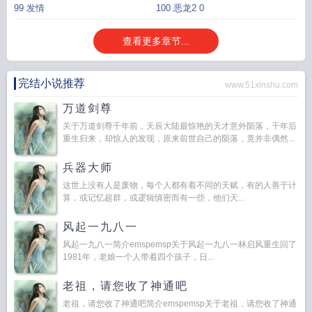
99 发情
100 恶龙2 0
查看更多章节...
完结小说推荐
www.51xinshu.com
万道剑尊
关于万道剑尊千年前，天辰大陆最惊艳的天才意外陨落，千年后
重生归来，却惊人的发现，原来前世自己的陨落，竟并非偶然...
兵器大师
这世上没有人是废物，每个人都有着不同的天赋，有的人善于计
算，或记忆超群，或逻辑慎密而有一些，他们天...
风起一九八一
风起一九八一简介emspemsp关于风起一九八一林启风重生回了
1981年，老娘一个人带着四个孩子，日...
老祖，请您收了神通吧
老祖，请您收了神通吧简介emspemsp关于老祖，请您收了神通