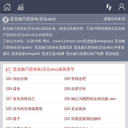
恶龙她只想保命(百合abo)
潇潇北风索
/著
恶龙她只想保命(百合abo)是由作者：潇潇北风索所著，51新书网免费提供恶龙她
只想保命(百合abo)全文在线阅读。
三秒记住本站：51新书网 网址：www.51xinshu.com
恶龙他是omega女a
恶龙她
只想保命(百合abo)-
恶龙她只想保命潇潇北风
恶龙她只想保命(百合abo) 作者潇
潇北
恶龙他是omega48
恶龙它是o免费
恶女她只想暴扣丧尸免费
恶龙他是
omega[女a男o
恶龙她只想保命百合abo
恶龙他是Omega女A男O
恶龙他是o
恶
龙她只想保命百合ABO
恶龙她只想保命什么时候更新
恶龙她只想活命免费阅
恶龙她只想保命(百合abo)
最新章节
读
恶龙她只想保命(百合abo) by潇潇北风索
恶女她只想暴扣丧尸免费阅读笔趣
161 你好好闻
160 带我走吧
阁
恶龙要咆哮知乎全文免费阅读无弹窗
恶龙总算逆袭啦
恶龙她只想保命(百合
abo)-潇潇北风
恶龙只想活着百合
恶龙他是
恶龙他是omega
恶龙她只想保命玛
159 谋杀
158 你真可怜
丽苏女主
恶龙他是o免费阅读
恶龙她只想保命(百合abo)_
恶女她只想暴扣丧尸
结局
恶龙她只想报命
恶龙只想保命by顾时川
她是恶龙
恶龙她只想保命(百合
157 首先排除自己
156 她以为顾熙怡会相信她 oenx
abo)作者潇潇北风索
恶龙他是omega番外
恶龙他是omega全文无防盗
恶龙她
ue6
155 说号的生殖隔离呢
154 各说各的
只想保命txt
恶龙她只想保命(百合abo)潇潇北风索 著
恶龙她是omega
恶龙她只
想保命glabo
153 镜子
152 你愿意跟我结婚吗