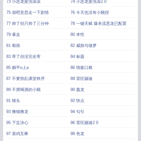
73 小恶龙爱洗澡误
74 小恶龙爱洗澡2 0
75 假吧意思走一下剧情
76 今天也没有小顾捏
77 帅了但只帅了三分钟
78 一键天赋 爆杀流恶龙已配置
79 暴走
80 本性
81 裂痕
82 威胁与做梦
83 寄了但没完全寄
84 标题
85 躺平o上a
86 情敌口粮
87 不要扰乱课堂秩序
88 雷区蹦迪
89 不擅喝酒的小顾
90 蠢龙
91 猪头
92 快点
93 撸猫撸龙
94 勾引
95 下定决心
96 雷区蹦迪2 0
97 菜鸡互啄
98 色龙