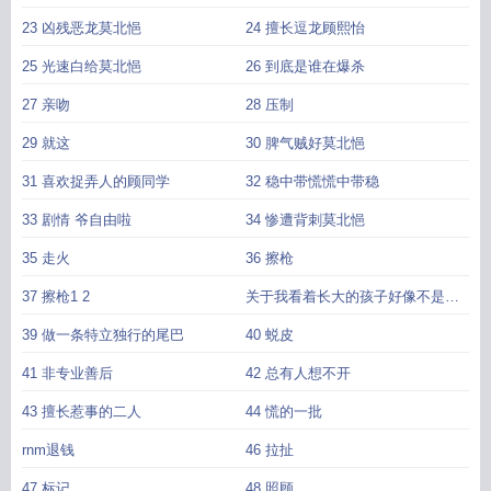
23 凶残恶龙莫北悒
24 擅长逗龙顾熙怡
25 光速白给莫北悒
26 到底是谁在爆杀
27 亲吻
28 压制
29 就这
30 脾气贼好莫北悒
31 喜欢捉弄人的顾同学
32 稳中带慌慌中带稳
33 剧情 爷自由啦
34 惨遭背刺莫北悒
35 走火
36 擦枪
37 擦枪1 2
关于我看着长大的孩子好像不是个
人这件事
39 做一条特立独行的尾巴
40 蜕皮
41 非专业善后
42 总有人想不开
43 擅长惹事的二人
44 慌的一批
rnm退钱
46 拉扯
47 标记
48 照顾