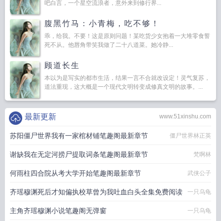
吧白言，一个星空流浪者，意外来到修行界...
腹黑竹马：小青梅，吃不够！
乖，给我。不要！这是原则问题！某吃货少女抱着一大堆零食誓
死不从。他唇角带笑我做了二十八道菜。她冷静...
顾道长生
本以为是写实的都市生活，结果一言不合就改设定！灵气复苏，
道法重现，这大概是一个现代文明转变成修真文明的故事。...
最新更新
www.51xinshu.com
苏阳僵尸世界我有一家棺材铺笔趣阁最新章节
僵尸世界林正英
谢缺我在无定河捞尸提取词条笔趣阁最新章节
梵啊林
何雨柱四合院从考大学开始笔趣阁最新章节
武侠公子
齐瑶穆渊死后才知偏执校草曾为我吐血白头全集免费阅读
一只乌龟
主角齐瑶穆渊小说笔趣阁无弹窗
一只乌龟