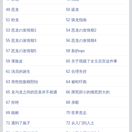
49 恶龙
50 舔龙
51 秒龙
52 骑龙指南
53 恶龙の发情期1
54 恶龙の发情期2
55 恶龙の发情期3
56 恶龙の发情期4
57 恶龙の发情期5
58 新的npc
59 薄脸皮
60 关于我撬了女主后宫这件事
61 演员的诞生
62 合理失控
63 突然投敌顾熙怡
64 被蛇吓跑
65 龙与龙之间的悲喜并不相通
66 撑死胆小的饿死胆大的
67 拒绝
68 亲昵
69 能耐
70 世界意志
71 遇到了疯子
72 从入门到入土