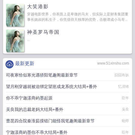
大笑港影
穿越电影世界，你表面上是卑微的马夫，但实际上是财务集团董
事长姚叔的私生子，你凭借得天独厚的优势，击败谭成小马哥...
神圣罗马帝国
...
最新更新
www.51xinshu.com
司夜寒恰似寒光遇骄阳笔趣阁最新章节
囧囧有妖
望月刚穿越就被迫绑定望崽成龙系统大结局+番外
忆清绪
你不乖宁迦漾商屿墨起源
臣年
吴良我的总裁老妈大结局+番外
吴良
曹昆四合院秦淮茹摸错门能怪我笔趣阁最新章节
蚍蜉
宁迦漾商屿墨你不乖大结局+番外
臣年