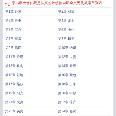
穿书废土修仙我是认真的叶敏徐向明全文无删减
章节列表
第1章 证道
第2章 囤货
第3章 穿书
第4章 废土
第5章 二杀
第6章 净化
第7章 相看
第8章 初见
第9章 泡面
第10章 结婚
第11章 登记
第12章 夫妻
第13章 吃肉
第14章 升级
第15章 基地
第16章 面包
第17章 晶核
第18章 上车
第19章 阳光
第20章 中原
第21章 大兴
第22章 落户
第23章 买房
第24章 面试