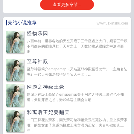
查看更多章节...
完结小说推荐
www.51xinshu.com
怪物乐园
八百年前，世界各地的天空开启了三千座虚空大门，宛若三千颗
不同颜色的眼瞳悬挂于天穹之上，无数怪物从眼瞳之中汹涌而
出...
至尊神殿
至尊神殿简介emspemsp（又名至尊神殿至尊龙帝）（主角名陆
鸣）一代天骄张浩然得到至宝人皇印，...
网游之神级土豪
网游之神级土豪简介emspemsp关于网游之神级土豪谁也不知
道，天世开启之初，游戏终端主脑会自动...
和离后王妃要翻天
一门三探花的萧家，因为萧司铭和萧景云战死沙场，皇上将萧家
唯一的嫡女萧子鱼赐为摄政王南宫澈为正妃，夫妻相敬如宾三
年...